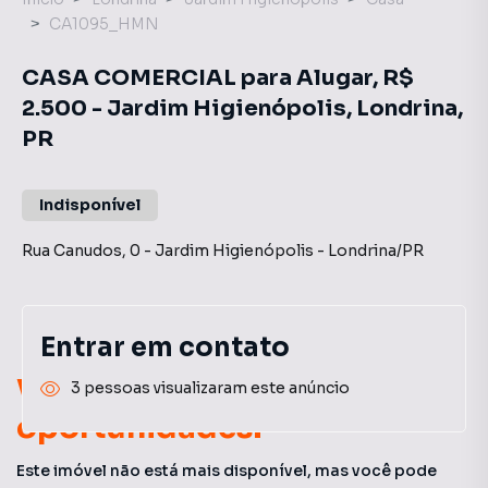
CA1095_HMN
CASA COMERCIAL para Alugar, R$
2.500 - Jardim Higienópolis, Londrina,
PR
Indisponível
Rua Canudos
,
0
-
Jardim Higienópolis
-
Londrina
/
PR
Entrar em contato
Você pode encontrar novas
3 pessoas visualizaram este anúncio
oportunidades!
Este imóvel não está mais disponível, mas você pode