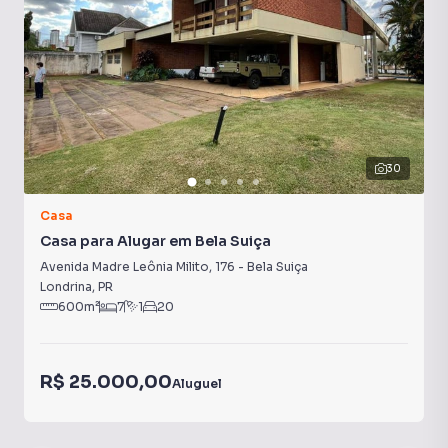
Cozinha
30
Casa
Casa para Alugar em Bela Suiça
Avenida Madre Leônia Milito
,
176
-
Bela Suiça
Londrina
,
PR
600
m²
7
1
20
R$ 25.000,00
Aluguel