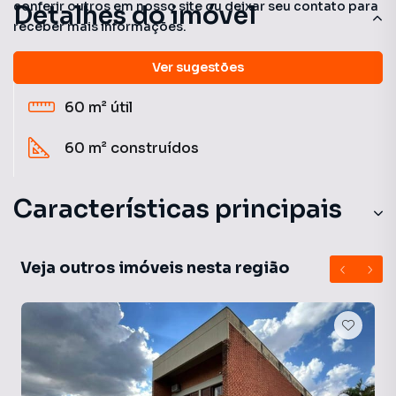
conferir outros em nosso site ou deixar seu contato para
Detalhes do imóvel
receber mais informações.
1
banheiro
Ver sugestões
60 m²
útil
60 m²
construídos
Características principais
Sala
Veja outros imóveis nesta região
Varanda
Sala de estar
Copa