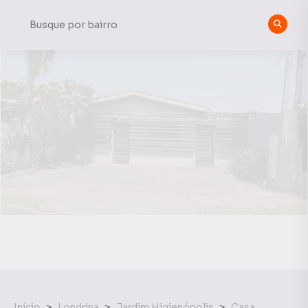
Início
Londrina
Jardim Higienópolis
Casa