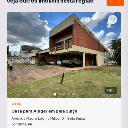
Veja outros imóveis nesta região
30
Casa
Casa para Alugar em Bela Suiça
Avenida Madre Leônia Milito
,
0
-
Bela Suiça
Londrina
,
PR