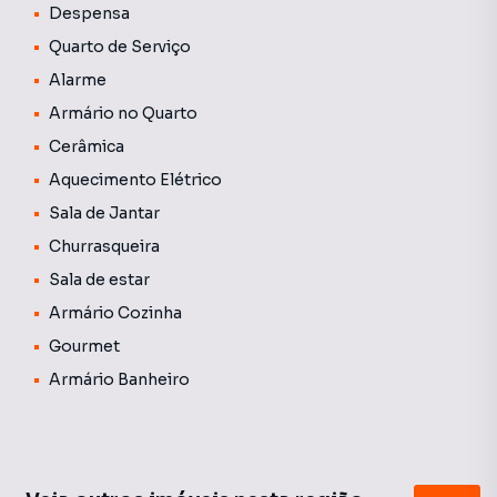
Despensa
com garagem privativa para até 6 carros, oferecendo
praticidade para clientes e colaboradores.
Quarto de Serviço
Alarme
📍 Localização Privilegiada:
Armário no Quarto
Localizado na Rua Jônatas Serrano, em região estratégica
com fácil acesso às principais vias da cidade e excelente
Cerâmica
visibilidade para o seu negócio.
Aquecimento Elétrico
Sala de Jantar
Churrasqueira
Sala de estar
Armário Cozinha
Gourmet
Armário Banheiro