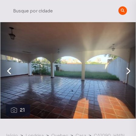
21
Início
Londrina
Quebec
Casa
CA1090_HMN