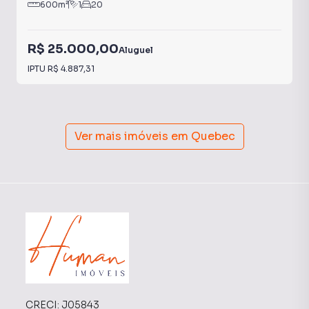
600
m²
1
20
R$ 25.000,00
Aluguel
IPTU
R$ 4.887,31
Ver mais imóveis em
Quebec
CRECI:
J05843