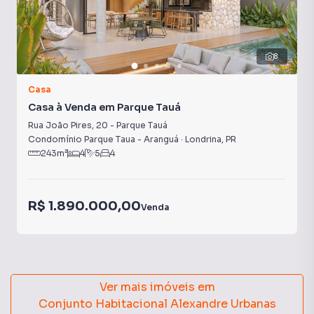
8
Casa
Casa à Venda em Parque Tauá
Rua João Pires
,
20
-
Parque Tauá
Condomínio Parque Taua - Aranguá
·
Londrina
,
PR
243
m²
4
5
4
R$ 1.890.000,00
Venda
Ver mais imóveis em
Conjunto Habitacional Alexandre Urbanas