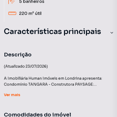
5
banheiros
220 m²
útil
Características principais
Descrição
(Atualizado 23/07/2026)
A Imobiliária Human Imóveis em Londrina apresenta:
Condomínio TANGARA - Construtora PAYSAGE:
Ver
mais
Casa de alto padrão, totalmente mobiliada (porteira
fechada), com arquitetura e visual modernos. Imóvel novo,
finalizado no final do ano passado, com apenas 3 meses de
Comodidades do imóvel
uso. Casa possui energia solar, e ambientes todos