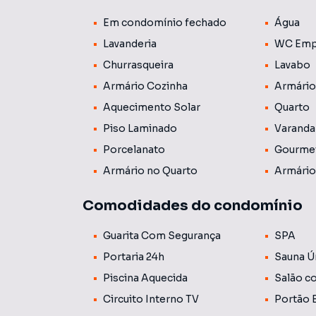
condicionado, churrasqueira e piscina, próximo
Em condomínio fechado
Água
carro
Lavanderia
WC Emp
Churrasqueira
Lavabo
Armário Cozinha
Armário
Aquecimento Solar
Quarto
Piso Laminado
Varanda
Porcelanato
Gourme
Armário no Quarto
Armário
Comodidades do condomínio
Guarita Com Segurança
SPA
Portaria 24h
Sauna Ú
Piscina Aquecida
Salão c
Circuito Interno TV
Portão 