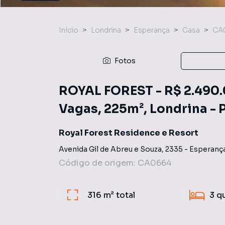
Início
Londrina
Esperança
Casa
CA
Fotos
ROYAL FOREST - R$ 2.490.0
Vagas, 225m², Londrina - 
Royal Forest Residence e Resort
Avenida Gil de Abreu e Souza
,
2335
-
Esperanç
Código de origem:
CA0664
316 m²
total
3
q