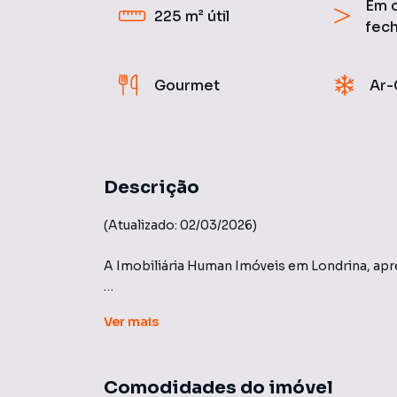
Em 
225 m²
útil
fec
Gourmet
Ar-
Descrição
(Atualizado: 02/03/2026)
A Imobiliária Human Imóveis em Londrina, apr
Condomínio: ROYAL FOREST - Teixeira Holzm
Ver
mais
Imagina um lugar no meio da floresta com uma i
condomínio Royal Forest é conhecido. Próxim
Comodidades do imóvel
segurança e conforto para quem busca qualidade