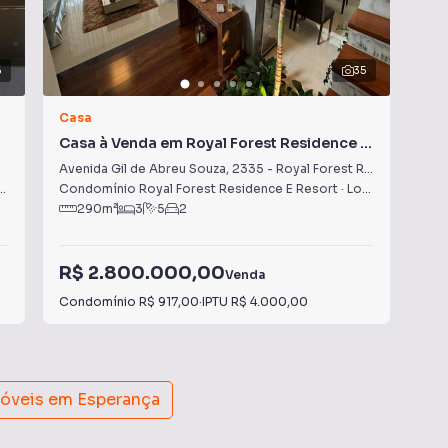
6
35
Casa
Ca
Casa à Venda em Royal Forest Residence e
Ca
Resort
Avenida Gil de Abreu Souza
,
2335
-
Royal Forest Residence e Resort
Ave
,
PR
Condomínio Royal Forest Residence E Resort
·
Londrina
,
PR
Con
290
m²
3
5
2
R$ 2.800.000,00
R$
Venda
Condomínio
R$ 917,00
·
IPTU
R$ 4.000,00
Con
móveis em
Esperança