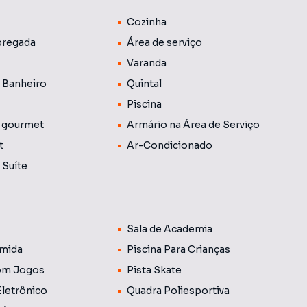
 da portaria. Fase 01. Analisa permuta por imóvel ou
Cozinha
regada
Área de serviço
Varanda
 Banheiro
Quintal
Piscina
 gourmet
Armário na Área de Serviço
t
Ar-Condicionado
 Suíte
Sala de Academia
mida
Piscina Para Crianças
om Jogos
Pista Skate
Eletrônico
Quadra Poliesportiva