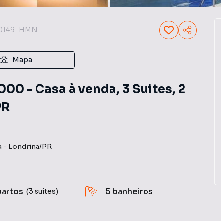
0149_HMN
Mapa
00 - Casa à venda, 3 Suites, 2
PR
a
-
Londrina
/
PR
uartos
5
banheiros
(3 suítes)