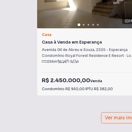
2
Casa
Casa à Venda em Esperança
Avenida Gil de Abreu e Souza
,
2335
-
Esperança
Condomínio Royal Forest Residence E Resort
·
Londrina
266
m²
4
5
4
R$ 2.450.000,00
Venda
Condomínio
R$ 950,00
·
IPTU
R$ 382,00
Ver mais i