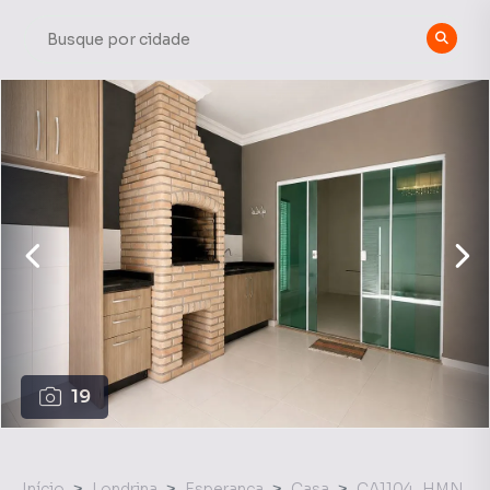
19
Início
Londrina
Esperança
Casa
CA1104_HMN