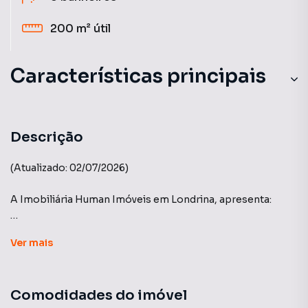
200 m²
útil
Características principais
Piscina Para Crianças
Pista Cooper
Descrição
Quadra Tênis
(Atualizado: 02/07/2026)
Portaria 24h
A Imobiliária Human Imóveis em Londrina, apresenta:
Guarita Com Segurança
Condomínio Royal Forest - Cond Royal Forest Residence E
Ver
mais
Resort
Casa com 312m2 de terreno e 200 m2 de área privativa, 3
Comodidades do imóvel
suítes, 2 salas , cozinha planejada com forno embutido,