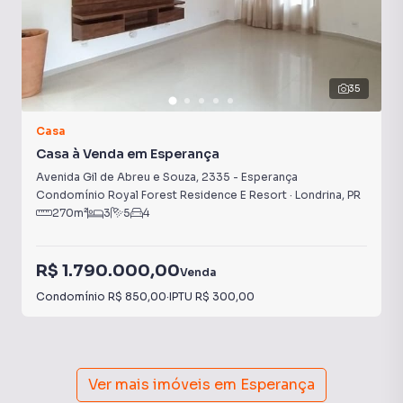
35
Casa
Casa à Venda em Esperança
Avenida Gil de Abreu e Souza
,
2335
-
Esperança
Condomínio Royal Forest Residence E Resort
·
Londrina
,
PR
270
m²
3
5
4
R$ 1.790.000,00
Venda
Condomínio
R$ 850,00
·
IPTU
R$ 300,00
Ver mais imóveis em
Esperança