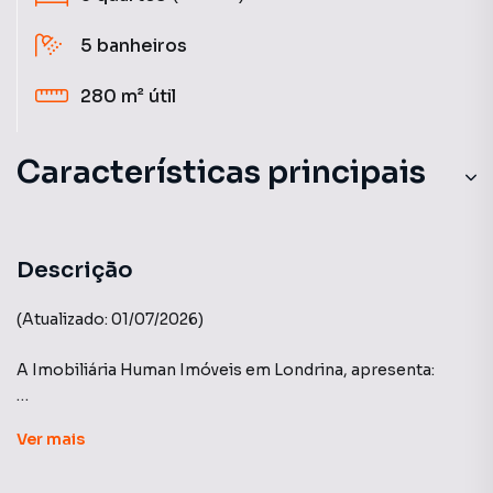
5
banheiros
280 m²
útil
Características principais
Quadra Tênis
Ar-Condicionado
Descrição
Piscina
(Atualizado: 01/07/2026)
Portaria 24h
A Imobiliária Human Imóveis em Londrina, apresenta:
Guarita Com Segurança
Condomínio Royal Forest - Construtora Teixeira
Ver
mais
Holzmann