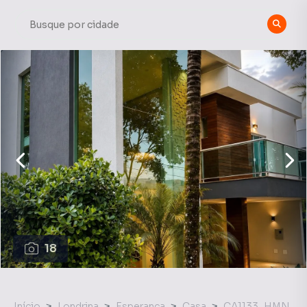
18
Início
Londrina
Esperança
Casa
CA1133_HMN