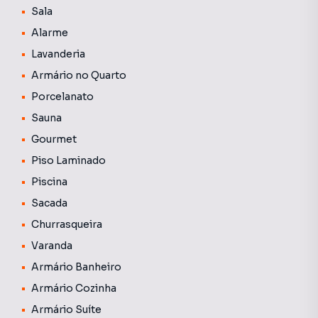
Banheiros: Completo em armários planejados embutidos.
Sala
Alarme
Descrição da Localização:
Lavanderia
Empreendimento localizado no coração da Gleba Palhano,
Armário no Quarto
Próximo a farmácias, mercado Muffato, Angeloni,
Porcelanato
Shopping Aurora, Hachimitsu e lago Igapó.
Sauna
Descrição do Empreendimento;
Gourmet
Piso Laminado
Churrasqueira, Piscina, Sauna e Área gourmet
Piscina
Sacada
Churrasqueira
Varanda
Armário Banheiro
Armário Cozinha
Armário Suíte