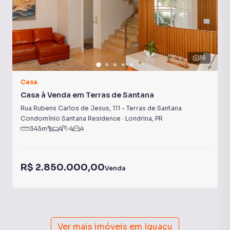
35
Casa
Casa à Venda em Terras de Santana
Rua Rubens Carlos de Jesus
,
111
-
Terras de Santana
Condomínio Santana Residence
·
Londrina
,
PR
343
m²
4
4
4
R$ 2.850.000,00
Venda
Ver mais imóveis em
Iguaçu