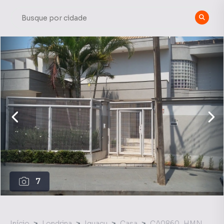
7
Início
Londrina
Iguaçu
Casa
CA0860_HMN