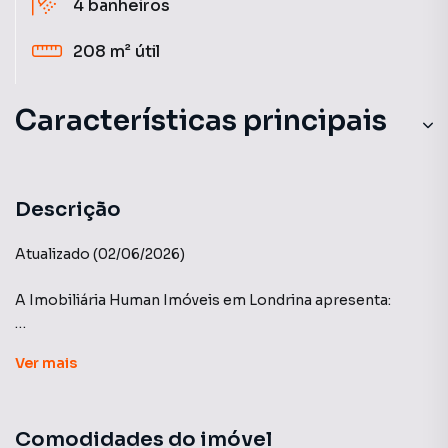
4
banheiros
208 m²
útil
Características principais
Descrição
Atualizado (02/06/2026)
A Imobiliária Human Imóveis em Londrina apresenta:
Condomínio ARAÇARI - Construtora PAYSAGE
Ver
mais
Casa NOVA, recém construída, conta com a seguinte
distribuição:
Comodidades do imóvel
- Área total de 263 m2