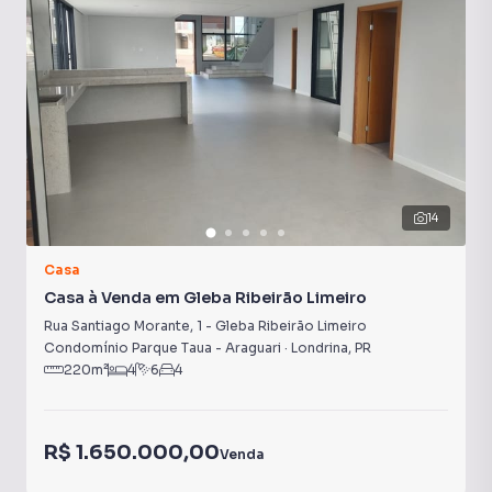
14
Casa
Casa à Venda em Gleba Ribeirão Limeiro
Rua Santiago Morante
,
1
-
Gleba Ribeirão Limeiro
Condomínio Parque Taua - Araguari
·
Londrina
,
PR
220
m²
4
6
4
R$ 1.650.000,00
Venda