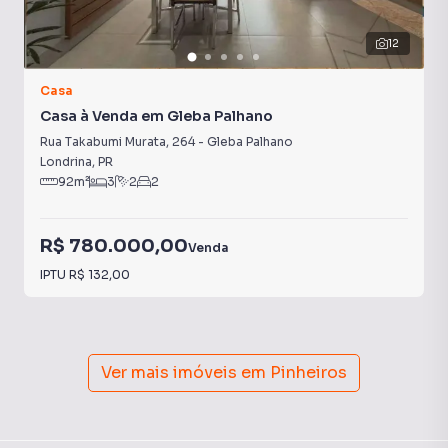
12
Casa
Casa à Venda em Gleba Palhano
Rua Takabumi Murata
,
264
-
Gleba Palhano
Londrina
,
PR
92
m²
3
2
2
R$ 780.000,00
Venda
IPTU
R$ 132,00
Ver mais imóveis em
Pinheiros