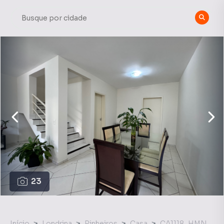
23
Início
Londrina
Pinheiros
Casa
CA1118_HMN