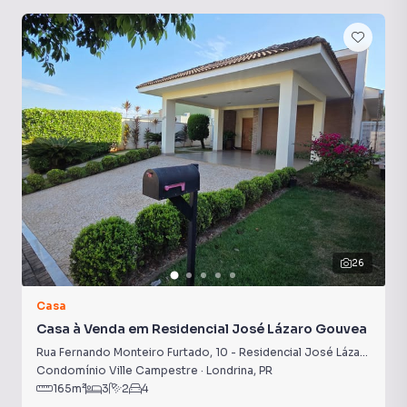
26
Casa
Casa à Venda em Residencial José Lázaro Gouvea
Rua Fernando Monteiro Furtado
,
10
-
Residencial José Lázaro Gouvea
Condomínio Ville Campestre
·
Londrina
,
PR
165
m²
3
2
4