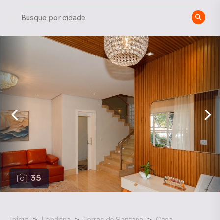
35
Início
Londrina
Terras de Santana
Casa