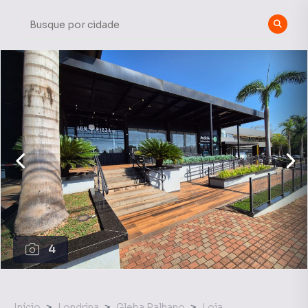
4
Início
Londrina
Gleba Palhano
Loja