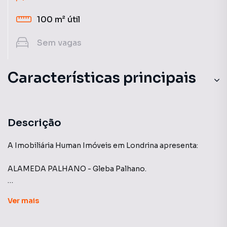
100 m²
útil
Sem
vagas
Características principais
Descrição
A Imobiliária Human Imóveis em Londrina apresenta:
ALAMEDA PALHANO - Gleba Palhano.
🏢 Loja Comercial com 100m² em localização privilegiada!
Ver
mais
Imóvel novo, primeira locação, com fachada ampla e vista
exclusiva para o Lago Igapó. Um espaço perfeito para