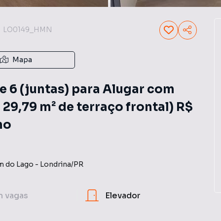
LO0149_HMN
Mapa
 6 (juntas) para Alugar com
 29,79 m² de terraço frontal) R$
no
m do Lago
-
Londrina
/
PR
m
vagas
Elevador