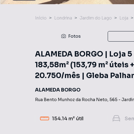
Início
Londrina
Jardim do Lago
Loja
Fotos
ALAMEDA BORGO | Loja 5 e
183,58m² (153,79 m² úteis +
20.750/mês | Gleba Palha
ALAMEDA BORGO
Rua Bento Munhoz da Rocha Neto
,
565
-
Jardi
154.14 m²
útil
Se