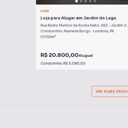
Loja
Loja para Alugar em Jardim do Lago
Rua Bento Munhoz da Rocha Neto
,
565
-
Jardim do Lago
Condomínio Alameda Borgo
·
Londrina
,
PR
154
m²
R$ 20.800,00
Aluguel
Condomínio
R$ 5.090,00
Ver mais imóv