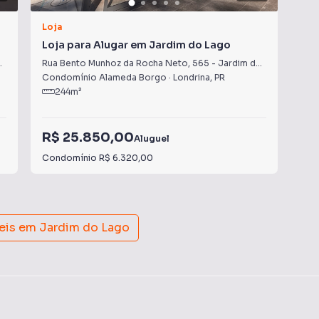
Loja
Loj
Loja para Alugar em Jardim do Lago
Loj
Rua Bento Munhoz da Rocha Neto
,
565
-
Jardim do Lago
Ave
Condomínio Alameda Borgo
·
Londrina
,
PR
Con
244
m²
R$ 25.850,00
R$
Aluguel
Condomínio
R$ 6.320,00
Con
eis em
Jardim do Lago