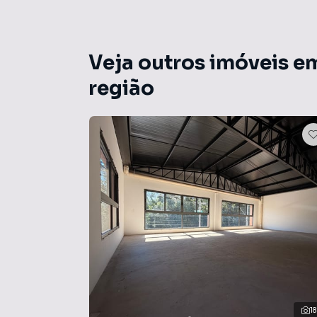
também pela Rua Montevideo, 560).
Metragens conforme projeto, podendo haver 
Imagens meramente ilustrativas; o projeto pod
Veja outros imóveis e
região
18