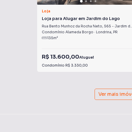
Loja
Loja para Alugar em Jardim do Lago
Rua Bento Munhoz da Rocha Neto
,
565
-
Jardim do Lago
Condomínio Alameda Borgo
·
Londrina
,
PR
135
m²
R$ 13.600,00
Aluguel
Condomínio
R$ 3.330,00
Ver mais imóv