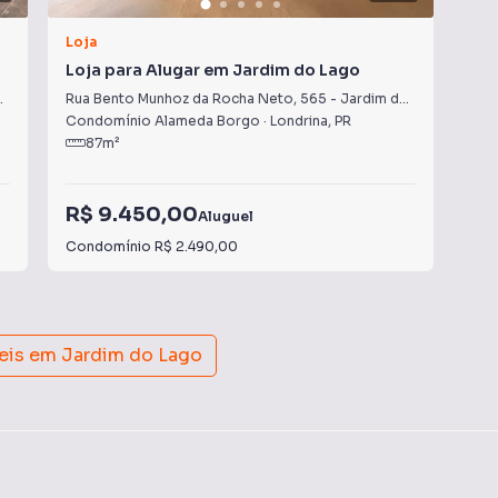
Loja
Loj
Loja para Alugar em Jardim do Lago
Loj
Rua Bento Munhoz da Rocha Neto
,
565
-
Jardim do Lago
Rua
Condomínio Alameda Borgo
·
Londrina
,
PR
Con
87
m²
R$ 9.450,00
R$
Aluguel
Condomínio
R$ 2.490,00
Con
eis em
Jardim do Lago