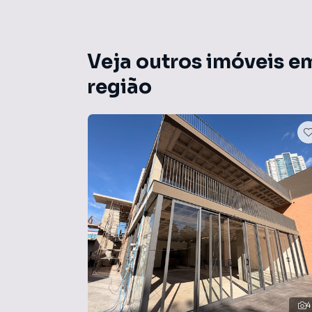
Metragens conforme projeto, podendo haver 
Imagens meramente ilustrativas; o projeto pod
Veja outros imóveis e
região
4