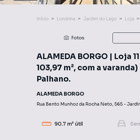
Início
Londrina
Jardim do Lago
Loja
Fotos
ALAMEDA BORGO | Loja 11 
103,97 m², com a varanda)
Palhano.
ALAMEDA BORGO
Rua Bento Munhoz da Rocha Neto
,
565
-
Jardi
90.7 m²
útil
Se