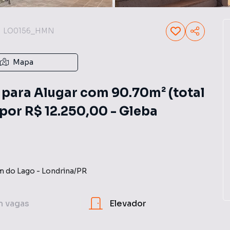
LO0156_HMN
Mapa
para Alugar com 90.70m² (total
 por R$ 12.250,00 - Gleba
m do Lago
-
Londrina
/
PR
m
vagas
Elevador