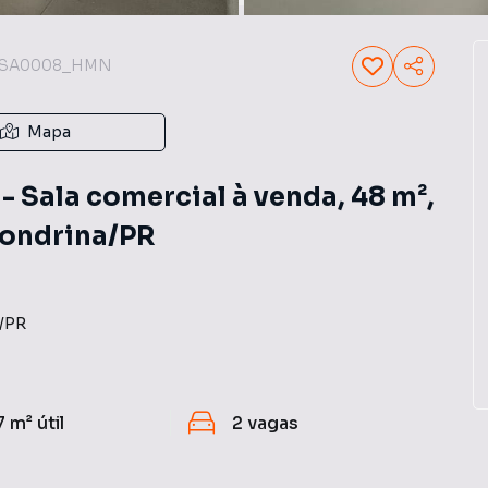
SA0008_HMN
Mapa
 Sala comercial à venda, 48 m²,
Londrina/PR
/
PR
7 m²
útil
2
vagas