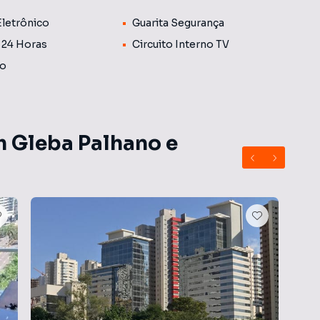
a o dia a dia da sua empresa. São 06 elevadores,
Eletrônico
Guarita Segurança
e um auditório para eventos e reuniões Descrição
mais valorizadas de Londrina, conhecida por sua
a 24 Horas
Circuito Interno TV
stratégica oferece proximidade a diversos serviços, como
io
ém de garantir um ambiente corporativo dinâmico.
m Gleba Palhano e