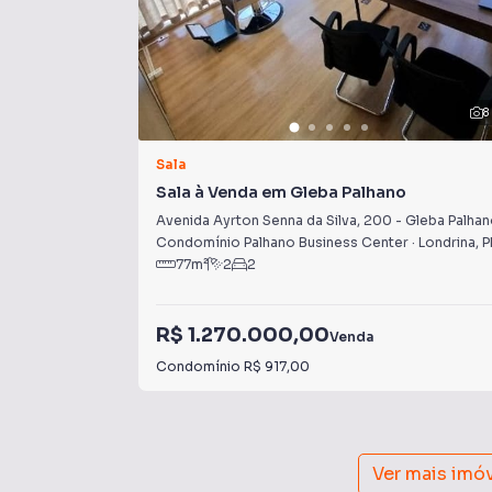
8
Sala
Sala à Venda em Gleba Palhano
Avenida Ayrton Senna da Silva
,
200
-
Gleba Palha
Condomínio Palhano Business Center
·
Londrina
,
P
77
m²
2
2
R$ 1.270.000,00
Venda
Condomínio
R$ 917,00
Ver mais imó