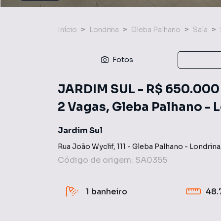
Início
Londrina
Gleba Palhano
Sala
Fotos
JARDIM SUL - R$ 650.000 -
2 Vagas, Gleba Palhano - 
Jardim Sul
Rua João Wyclif
,
111
-
Gleba Palhano
-
Londrina
Código de origem:
SA0355
1
banheiro
48.