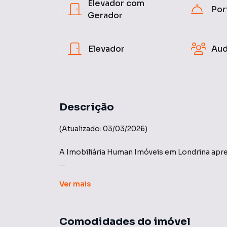
Elevador com
Por
Gerador
Elevador
Aud
Descrição
(Atualizado: 03/03/2026)
A Imobiliária Human Imóveis em Londrina apre
Edifício: CENTRO EMPRESARIAL JARDIM SU
Ver
mais
Área: 48,7 m² de área útil e 02 vagas de gara
O Centro Empresarial Jardim Sul, onde a sala
Comodidades do imóvel
garantem conforto e segurança aos seus ocupa