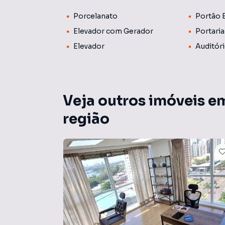
empreendimento proporciona tranquilidade par
Porcelanato
Portão 
garantindo agilidade no deslocamento, além d
Localização: A Gleba Palhano é uma das áreas 
Elevador com Gerador
Portari
infraestrutura e fácil acesso. A localização e
Elevador
Auditór
restaurantes, bancos e comércio em geral, al
Veja outros imóveis e
região