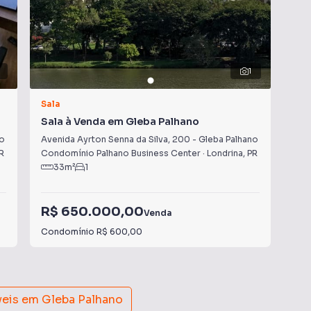
1
Sala
Sal
Sala à Venda em Gleba Palhano
Sal
no
Avenida Ayrton Senna da Silva
,
200
-
Gleba Palhano
Ave
R
Condomínio Palhano Business Center
·
Londrina
,
PR
Con
33
m²
1
R$ 650.000,00
R$
Venda
Condomínio
R$ 600,00
Con
veis em
Gleba Palhano