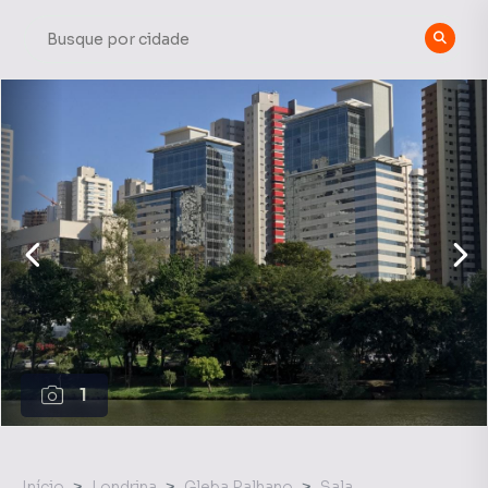
1
Início
Londrina
Gleba Palhano
Sala