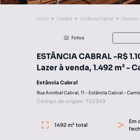
Início
Cambé
Estância Cabral
Terreno
Fotos
ESTÂNCIA CABRAL -R$ 1.10
Lazer à venda, 1.492 m² -
Estância Cabral
Rua Annibal Cabral
,
11
-
Estância Cabral
-
Camb
Código de origem:
TE0349
Em 
1492 m²
total
fec