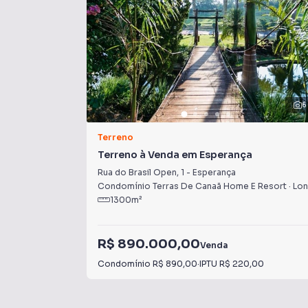
6
Terreno
Terreno à Venda em Esperança
Rua do Brasil Open
,
1
-
Esperança
Condomínio Terras De Canaã Home E Resort
·
Londrina
1300
m²
R$ 890.000,00
Venda
Condomínio
R$ 890,00
·
IPTU
R$ 220,00