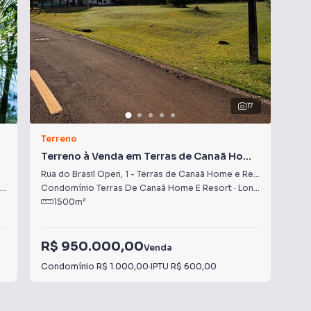
17
Terreno
Ter
Terreno à Venda em Terras de Canaã Home
Te
e Resort
Rua do Brasil Open
,
1
-
Terras de Canaã Home e Resort
Rua
,
PR
Condomínio Terras De Canaã Home E Resort
·
Londrina
,
PR
Con
1500
m²
R$ 950.000,00
R$
Venda
Condomínio
R$ 1.000,00
·
IPTU
R$ 600,00
Con