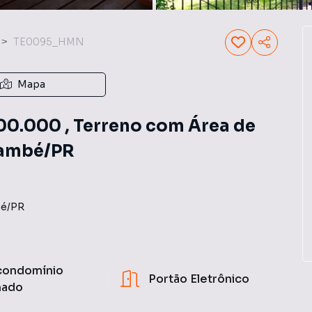
TE0095_HMN
Mapa
0.000 , Terreno com Área de
 Cambé/PR
é
/
PR
condomínio
Portão Eletrônico
hado