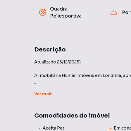
Quadra
Por
Poliesportiva
Descrição
Atualizado 25/12/2025)
A Imobiliária Human Imóveis em Londrina, apr
Condomínio Estância Cabral - Terreno com Ár
Ver
mais
Venha realizar seu sonho em construir sua próp
com piscina churrasqueira e pomar. Estrutura 
Comodidades do imóvel
Tranquilidade e qualidade de vida, contato dir
condomínio pode lhe oferecer.
Aceita Pet
Em cond