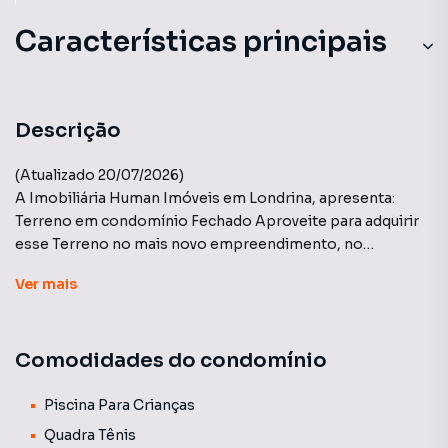
Características principais
Descrição
(Atualizado 20/07/2026)
A Imobiliária Human Imóveis em Londrina, apresenta:
Terreno em condomínio Fechado Aproveite para adquirir
esse Terreno no mais novo empreendimento, no
condomínio Maanaim PERTO DA ÁREA DE LAZER, conta
Ver
mais
com mais de 20 itens de lazer, liberado para construir.
Agende sua Visita!
Comodidades do condomínio
Piscina Para Crianças
Quadra Tênis