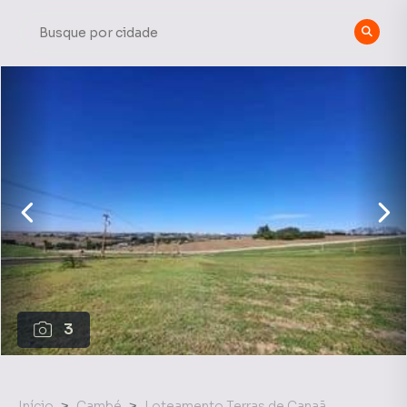
3
Início
Cambé
Loteamento Terras de Canaã