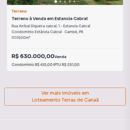
Terreno
Terreno à Venda em Estancia Cabral
Rua Aníbal Siqueira cabral
,
1
-
Estancia Cabral
Condomínio Estância Cabral
·
Cambé
,
PR
1500
m²
R$ 630.000,00
Venda
Condomínio
R$ 410,00
·
IPTU
R$ 251,00
Ver mais imóveis em
Loteamento Terras de Canaã