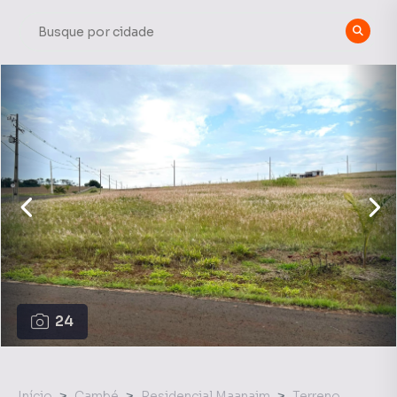
24
Início
Cambé
Residencial Maanaim
Terreno