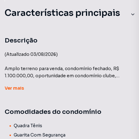
Características principais
Descrição
(Atualizado 03/08/2026)
Amplo terreno para venda, condomínio fechado, R$
1.100.000,00, oportunidade em condomínio clube,
oferece possibilidade de particionar o lote.
Ver
mais
Oferecendo ampla área de lazer, piscina adulto e infantil,
solarium, sauna, quadra poliesportiva, quadra de vôlei de
Comodidades do condomínio
areia, 2 quadras de tênis, pomar, espaço de leitura, pista de
caminhada, estacionamento para visitantes, vista
maravilhosa para nascer do sol, entre outras alegrias de
Quadra Tênis
viver ao ar livre.
Guarita Com Segurança