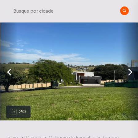
20
Início
Cambé
Villaggio do Engenho
Terreno