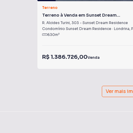
Terreno
Terreno à Venda em Sunset Dream
Residence
R. Alcides Turini
,
303
-
Sunset Dream Residence
Condomínio Sunset Dream Residence
·
Londrina
,
630
m²
R$ 1.386.726,00
Venda
Ver mais i