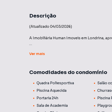
Descrição
(Atualizado 04/03/2026)
A Imobiliária Human Imoveis em Londrina, apr
Parque das Artes - Construtora Plaenge Hurb
Ver
mais
Condomínio horizontal próximo ao Shopping 
independentes, cada um com sua própria área d
Comodidades do condomínio
Entrega prevista para 2027
Quadra Poliesportiva
Salão c
Localizado na Rua Alcides Turini entre a Estâ
Piscina Aquecida
Churras
ÓPERA - Terenos acima de 600 metros
Portaria 24h
Piscina 
GALERIA - Terrenos acima de 500 metros
Sala de Academia
Playgro
ATELIÊ - Terrenos acima de 420 metros