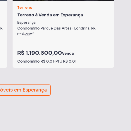
Terreno
Ter
Terreno à Venda em Esperança
Ter
Esperança
Joa
PR
Condomínio Parque Das Artes
·
Londrina
,
PR
Con
422
m²
R$ 1.190.300,00
R$
Venda
Condomínio
R$ 0,01
·
IPTU
R$ 0,01
Con
móveis em
Esperança