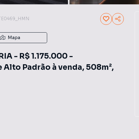
TE0469_HMN
Mapa
A - R$ 1.175.000 -
 Alto Padrão à venda, 508m²,