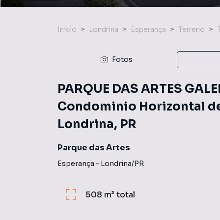
Início
Londrina
Esperança
Terreno
Fotos
PARQUE DAS ARTES GALERI
Condominio Horizontal de
Londrina, PR
Parque das Artes
Esperança
-
Londrina
/
PR
508 m²
total