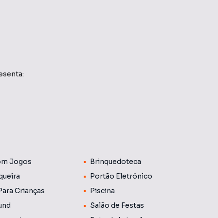
esenta:
anismo
Catuaí. Complexo com três condomínios
e lazer e um clube para todos.
om Jogos
Brinquedoteca
ncia Bom Tempo e o Pesqueiro Ishikawa
queira
Portão Eletrônico
Para Crianças
Piscina
und
Salão de Festas