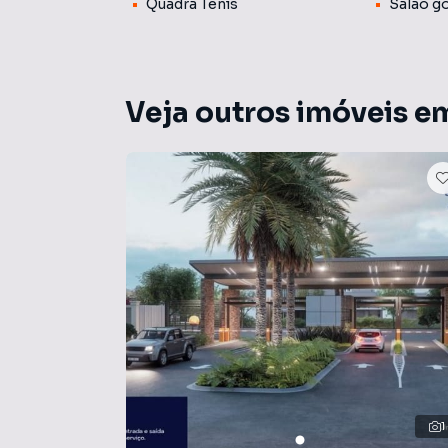
Quadra Tênis
Salão g
Venha conhecer!!
Veja outros imóveis e
1