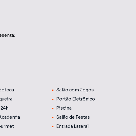
esenta:
anismo
Catuaí. Complexo com três condomínios
e lazer e um clube para todos.
doteca
Salão com Jogos
ncia Bom Tempo e o Pesqueiro Ishikawa
queira
Portão Eletrônico
 24h
Piscina
 Academia
Salão de Festas
ourmet
Entrada Lateral