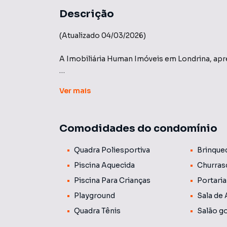
Descrição
(Atualizado 04/03/2026)
A Imobiliária Human Imóveis em Londrina, apr
Parque das Artes - Construtora Plaenge Hurb
Ver
mais
Condomínio horizontal próximo ao Shopping 
independentes, cada um com sua própria área d
Comodidades do condomínio
Entrega prevista para 2027
Quadra Poliesportiva
Brinque
Localizado na Rua Alcides Turini entre a Estâ
Piscina Aquecida
Churras
ÓPERA - Terenos acima de 600 metros
Piscina Para Crianças
Portaria
GALERIA - Terrenos acima de 500 metros
Playground
Sala de
ATELIÊ - Terrenos acima de 420 metros
Quadra Tênis
Salão g
Venha conhecer!!