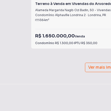
Terreno à Venda em Vivendas do Arvored
Alameda Margarida Nagib Ozi Badin
,
50
-
Vivendas do Arvoredo
Condomínio Alphaville Londrina 2
·
Londrina
,
PR
364
m²
R$ 1.650.000,00
Venda
Condomínio
R$ 1.300,00
·
IPTU
R$ 350,00
Ver mais i