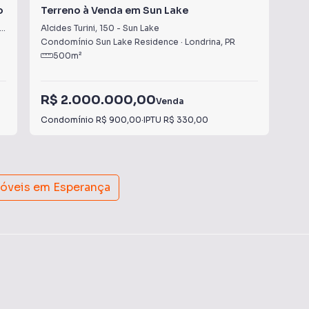
o
Terreno à Venda em Sun Lake
Ter
Alcides Turini
,
150
-
Sun Lake
Rua
Condomínio Sun Lake Residence
·
Londrina
,
PR
Con
500
m²
R$ 2.000.000,00
R$
Venda
Condomínio
R$ 900,00
·
IPTU
R$ 330,00
Con
móveis em
Esperança