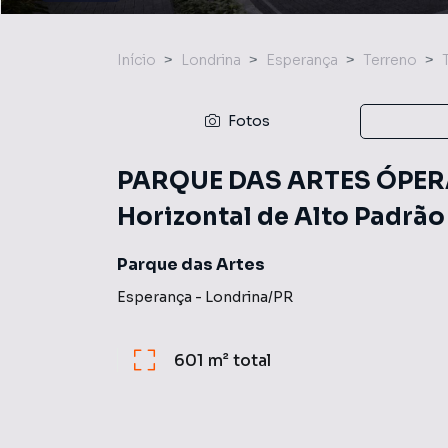
Início
Londrina
Esperança
Terreno
Fotos
PARQUE DAS ARTES ÓPERA 
Horizontal de Alto Padrão
Parque das Artes
Esperança
-
Londrina
/
PR
601 m²
total