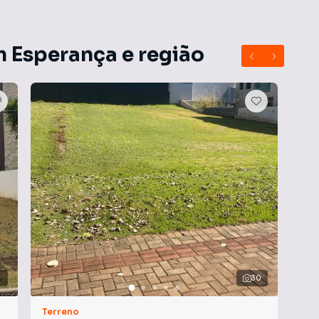
m Esperança e região
30
Terreno
Ter