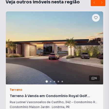
Veja outros imóveis nesta região
comuns, rede elétrica subterrânea, plantio de uma árvore
de oliveira em cada lote.
16
Terreno
Terreno à Venda em Condomínio Royal Golf
Residence
Rua Lucinei Vasconcelos de Castilho
,
342
-
Condomínio Royal Golf Residence
Condomínio Maison Jardin
·
Londrina
,
PR