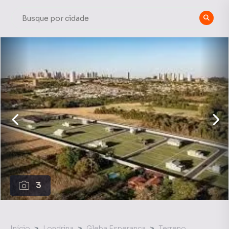
3
Início
Londrina
Gleba Esperança
Terreno