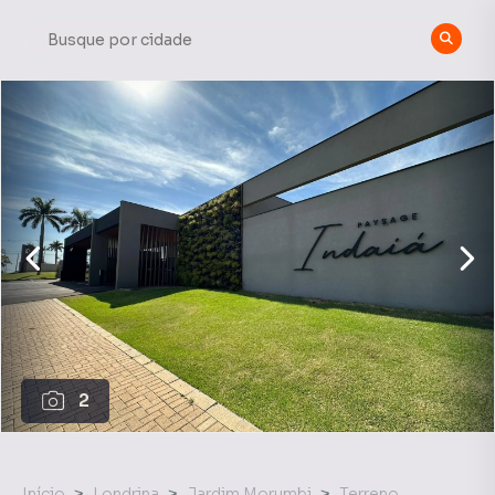
2
Início
Londrina
Jardim Morumbi
Terreno