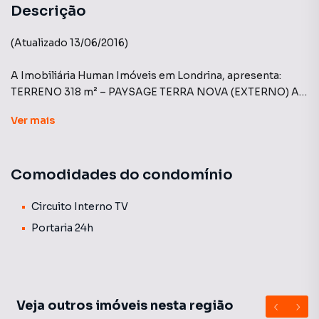
Descrição
(Atualizado 13/06/2016)
A Imobiliária Human Imóveis em Londrina, apresenta:
TERRENO 318 m² – PAYSAGE TERRA NOVA (EXTERNO) AV.
FERNANDO LUIZ MASSARO Excelente Terreno à Venda
Ver
mais
no Condomínio Parque Tauá / Indaiá Oportunidade
Imperdível!
Comodidades do condomínio
Se você busca qualidade de vida, segurança e um ótimo
investimento, esta é a chance perfeita!
Circuito Interno TV
Apresentamos um terreno exclusivo de 318m² no
Portaria 24h
renomado Condomínio Parque Tauá Indaiá, ideal para
construir o lar dos seus sonhos com conforto e
tranquilidade.
Veja outros imóveis nesta região
Destaques do imóvel: