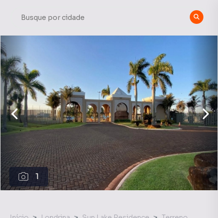
1
Início
Londrina
Sun Lake Residence
Terreno