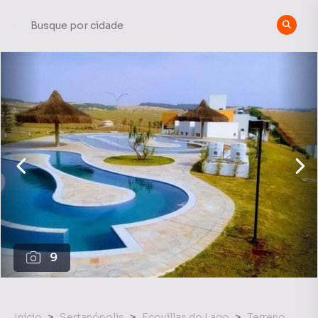
9
Início
Sertanópolis
Ecovillas do Lago
Terreno