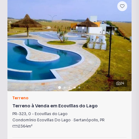
Londrina - Sertanópolis.
24
Terreno
Terreno à Venda em Ecovillas do Lago
PR-323
,
0
-
Ecovillas do Lago
Condomínio Ecovillas Do Lago
·
Sertanópolis
,
PR
2364
m²