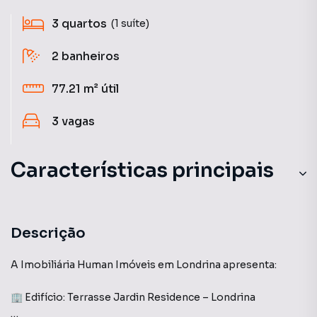
3
quartos
(1 suíte)
2
banheiros
77.21 m²
útil
3
vagas
Características principais
Sala de Jantar
Salão de Festas
Descrição
Sacada
A Imobiliária Human Imóveis em Londrina apresenta:
Churrasqueira
🏢 Edifício: Terrasse Jardin Residence – Londrina