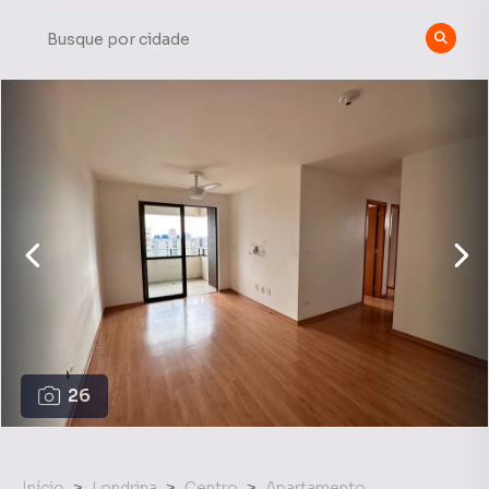
26
Início
Londrina
Centro
Apartamento