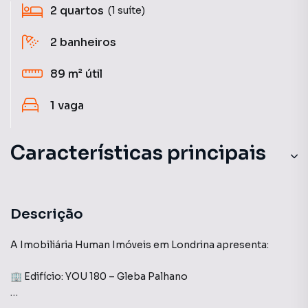
2
quartos
(1 suíte)
2
banheiros
89 m²
útil
1
vaga
Características principais
Ar-Condicionado
Armário Cozinha
Descrição
Armário no Quarto
A Imobiliária Human Imóveis em Londrina apresenta:
Churrasqueira
🏢 Edifício: YOU 180 – Gleba Palhano
Portaria 24h