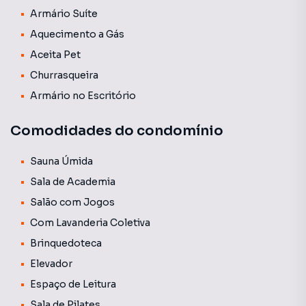
principais vias da cidade.
Armário Suíte
Aquecimento a Gás
✨ Diferenciais:
Aceita Pet
2 suítes
Churrasqueira
Armários planejados em todos os ambientes
Armário no Escritório
Imóvel semi mobiliado com eletrodomésticos
Sacada com churrasqueira
Comodidades do condomínio
Lavabo
Área de serviço independente
Sauna Úmida
Projeto moderno e sofisticado
Sala de Academia
💡 Informações Importantes:
Salão com Jogos
O valor do condomínio informado é uma média
Com Lavanderia Coletiva
aproximada, podendo variar conforme as despesas
Brinquedoteca
mensais do edifício. As tarifas individuais poderão ser
cobradas separadamente de acordo com o consumo.
Elevador
Espaço de Leitura
Sala de Pilates