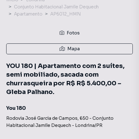
Conjunto Habitacional Jamile Dequech
Apartamento
AP6012_HMN
Fotos
Mapa
YOU 180 | Apartamento com 2 suítes,
semi mobiliado, sacada com
churrasqueira por R$ R$ 5.400,00 –
Gleba Palhano.
You 180
Rodovia José Garcia de Campos
,
650
-
Conjunto
Habitacional Jamile Dequech
-
Londrina
/
PR