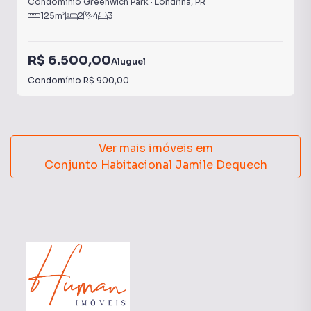
Condomínio Greenwich Park
·
Londrina
,
PR
125
m²
2
4
3
R$ 6.500,00
Aluguel
Condomínio
R$ 900,00
Ver mais imóveis em
Conjunto Habitacional Jamile Dequech