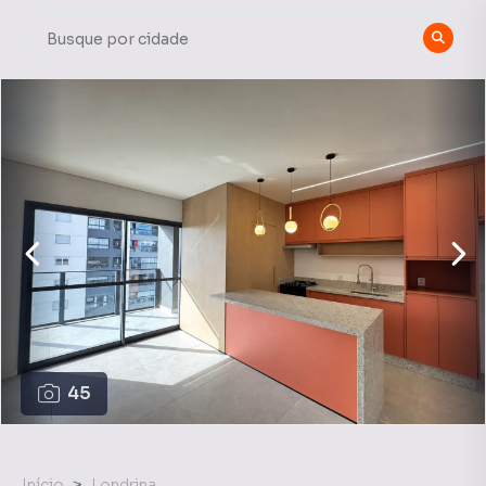
45
Início
Londrina