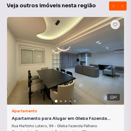
Veja outros imóveis nesta região
41
Apartamento
Apartamento para Alugar em Gleba Fazenda
Palhano
Rua Martinho Lutero
,
99
-
Gleba Fazenda Palhano