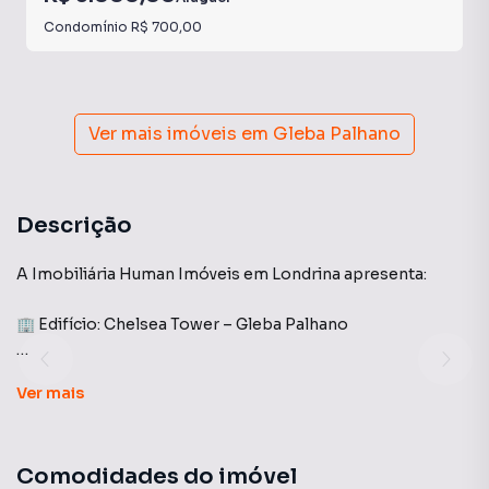
Condomínio
R$ 700,00
Ver mais imóveis em
Gleba Palhano
Descrição
A Imobiliária Human Imóveis em Londrina apresenta:
🏢 Edifício: Chelsea Tower – Gleba Palhano
Apartamento com 3 dormitórios, todos com armários
Ver
mais
planejados de excelente qualidade, oferecendo conforto e
praticidade no dia a dia. A sala é ampla, com espaço para
dois ambientes e conta com ar-condicionado instalado.
Comodidades do imóvel