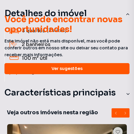
Detalhes do imóvel
Você pode encontrar novas
oportunidades!
3
quartos
(3 suítes)
Este imóvel não está mais disponível, mas você pode
2
banheiros
conferir outros em nosso site ou deixar seu contato para
receber mais informações.
100 m²
útil
Ver sugestões
2
vagas
Características principais
Armário Cozinha
Veja outros imóveis nesta região
Churrasqueira
Armário no Quarto