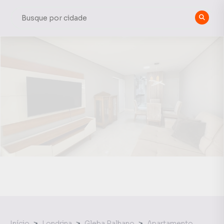
Início
Londrina
Gleba Palhano
Apartamento