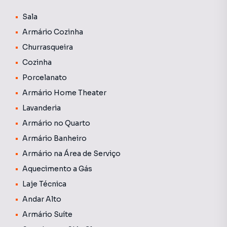
📍 Localização Privilegiada:
Localizado na Gleba Palhano, uma das regiões mais
Sala
valorizadas de Londrina, próximo ao Lago Igapó,
Armário Cozinha
shopping, supermercados, farmácias, escolas e diversos
Churrasqueira
serviços essenciais.
Cozinha
Porcelanato
💡 Informações Importantes:
Armário Home Theater
O valor do condomínio divulgado é uma média aproximada,
Lavanderia
podendo variar conforme as despesas mensais do
edifício. As tarifas de água e gás não estão incluídas nessa
Armário no Quarto
média e geralmente são cobradas juntamente com o
Armário Banheiro
boleto do condomínio.
Armário na Área de Serviço
Aquecimento a Gás
Laje Técnica
Andar Alto
Armário Suíte