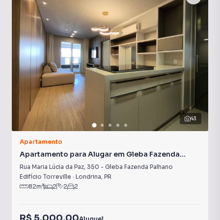
Aquecimento a Gás
Andar Alto
43
Apartamento
Apartamento para Alugar em Gleba Fazenda
Palhano
Rua Maria Lúcia da Paz
,
350
-
Gleba Fazenda Palhano
Edifício Torreville
·
Londrina
,
PR
82
m²
2
2
2
R$ 5.000,00
Aluguel