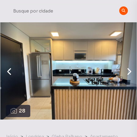
28
Início
Londrina
Gleba Palhano
Apartamento