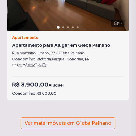
35
Apartamento
Apartamento para Alugar em Gleba Palhano
Rua Martinho Lutero
,
77
-
Gleba Palhano
Condomínio Victoria Parque
·
Londrina
,
PR
70
m²
2
2
1
R$ 3.900,00
Aluguel
Condomínio
R$ 600,00
Ver mais imóveis em
Gleba Palhano