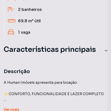
2
banheiros
69.8 m²
útil
1
vaga
Características principais
Portaria 24h
Brinquedoteca
Descrição
Playground
A Human Imóveis apresenta para locação:
Armário Cozinha
✨ CONFORTO, FUNCIONALIDADE E LAZER COMPLETO
Sala de Academia
🏢 Edifício:
Ver
mais