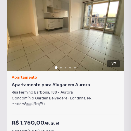
7
Apartamento
Apartamento para Alugar em Aurora
Rua Fermino Barbosa
,
188
-
Aurora
Condomínio Garden Belvedere
·
Londrina
,
PR
55
m²
2
1
1
R$ 1.750,00
Aluguel