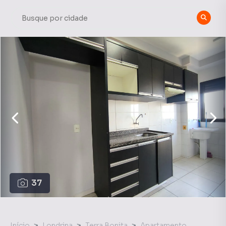
37
Início
Londrina
Terra Bonita
Apartamento