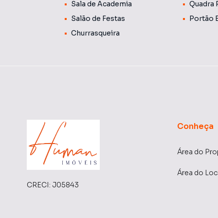
Sala de Academia
Quadra 
💡 Informações Importantes: O valor do cond
variar conforme as despesas mensais do edifíci
Salão de Festas
Portão 
média e geralmente são cobradas juntamente
Churrasqueira
Conheça
Área do Pro
Área do Loc
CRECI:
J05843