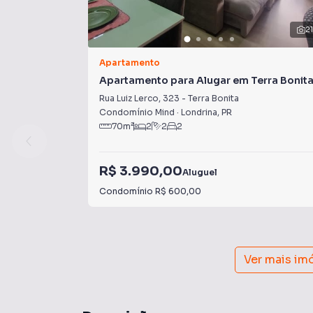
2
Apartamento
Apartamento para Alugar em Terra Bonit
Rua Luiz Lerco
,
323
-
Terra Bonita
Condomínio Mind
·
Londrina
,
PR
70
m²
2
2
2
R$ 3.990,00
Aluguel
Condomínio
R$ 600,00
Ver mais im