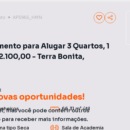
nto
AP5965_HMN
nto para Alugar 3 Quartos, 1
 2.100,00 - Terra Bonita,
R
ovas oportunidades!
anheiros
66.31 m²
útil
el, mas você pode conferir outros
o para receber mais informações.
na tipo Seca
Sala de Academia