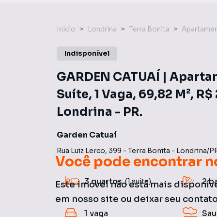
Início
Londrina
Terra Bonita
Apartame
Indisponível
GARDEN CATUAÍ | Apartame
Suíte, 1 Vaga, 69,82 M², R$
Londrina - PR.
Garden Catuaí
Rua Luiz Lerco
,
399
-
Terra Bonita
-
Londrina
/
P
Você pode encontrar n
3
quartos
2
b
(1 suíte)
Este imóvel não está mais disponív
em nosso site ou deixar seu contat
1
vaga
Sau