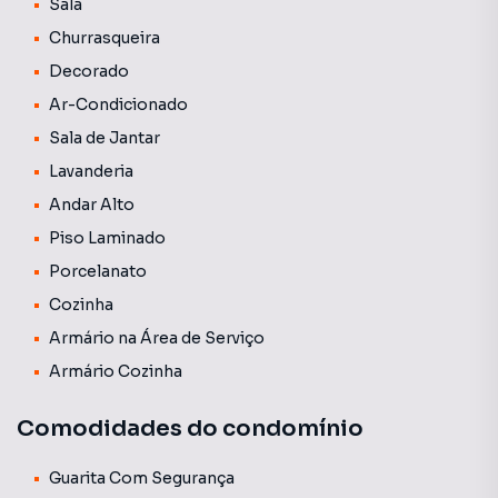
Sala
edifício. As tarifas de água e gás não estão incluídas nessa
Churrasqueira
média e geralmente são cobradas juntamente com o
boleto do condomínio.
Decorado
Ar-Condicionado
Sala de Jantar
Lavanderia
Andar Alto
Piso Laminado
Porcelanato
Cozinha
Armário na Área de Serviço
Armário Cozinha
Comodidades do condomínio
Guarita Com Segurança