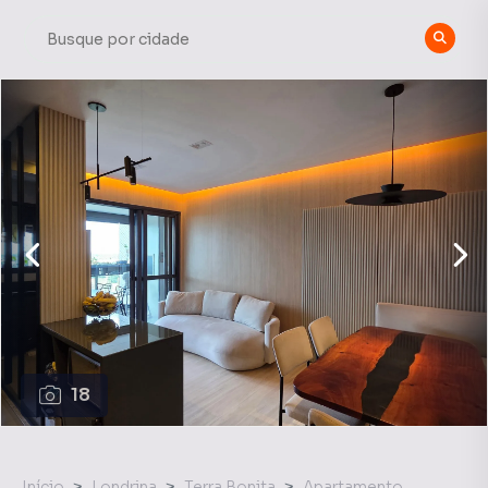
18
Início
Londrina
Terra Bonita
Apartamento