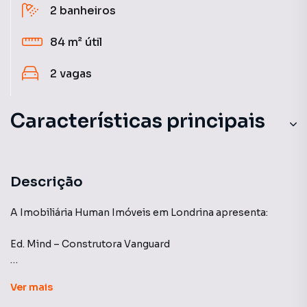
2
banheiros
84 m²
útil
2
vagas
Características principais
Closet
Churrasqueira
Descrição
Ar-Condicionado
A Imobiliária Human Imóveis em Londrina apresenta:
Andar Alto
Ed. Mind – Construtora Vanguard
Piscina
Apartamento Mind pra LOCAÇÃO;
Ver
mais