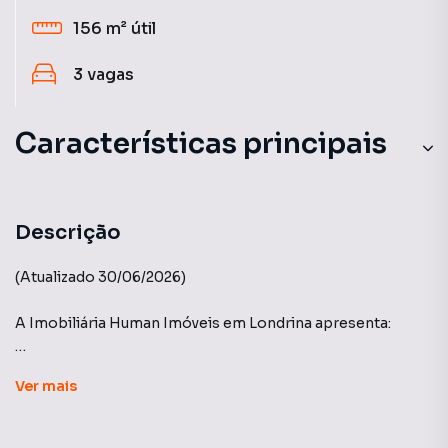
156 m²
útil
3
vagas
Características principais
Ar-Condicionado
Descrição
(Atualizado 30/06/2026)
A Imobiliária Human Imóveis em Londrina apresenta:
Edifício: Palazzo di Cesare - Bela Suíça.
Ver
mais
Apartamento: Apartamento com 3 suítes, sendo uma
master com closet, com 156,37 m² completo em