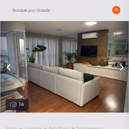
14
Início
Londrina
Bela Suiça
Apartamento