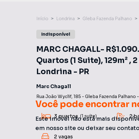
Início
Londrina
Gleba Fazenda Palhano
Indisponível
MARC CHAGALL- R$1.090.0
Quartos (1 Suite), 129m² , 
Londrina - PR
Marc Chagall
Rua João Wyclif
,
185
-
Gleba Fazenda Palhano
Você pode encontrar n
3
quartos
2
b
(1 suíte)
Este imóvel não está mais disponív
em nosso site ou deixar seu contat
2
vagas