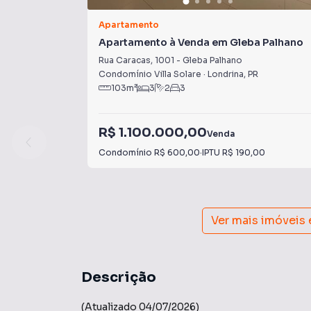
Apartamento
Apartamento à Venda em Gleba Palhano
Rua Caracas
,
1001
-
Gleba Palhano
Condomínio Villa Solare
·
Londrina
,
PR
103
m²
3
2
3
R$ 1.100.000,00
Venda
Condomínio
R$ 600,00
·
IPTU
R$ 190,00
Ver mais imóveis
Descrição
(Atualizado 04/07/2026)