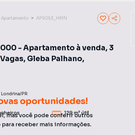
Apartamento
AP5053_HMN
00 - Apartamento à venda, 3
2 Vagas, Gleba Palhano,
-
Londrina
/
PR
ovas oportunidades!
anheiros
129 m²
útil
el, mas você pode conferir outros
o para receber mais informações.