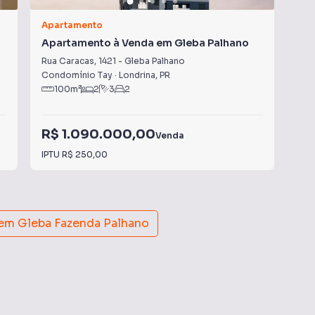
Apartamento
Apa
Apartamento à Venda em Gleba Palhano
Ap
Rua Caracas
,
1421
-
Gleba Palhano
Rua
Condomínio Tay
·
Londrina
,
PR
Con
100
m²
2
3
2
R$ 1.090.000,00
R$
Venda
IPTU
R$ 250,00
Con
 em
Gleba Fazenda Palhano