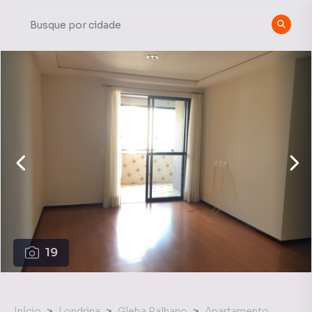
19
Início
Londrina
Gleba Palhano
Apartamento