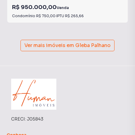
R$ 950.000,00
Venda
Condomínio
R$ 750,00
·
IPTU
R$ 265,66
Ver mais imóveis em
Gleba Palhano
CRECI:
J05843
Conheça