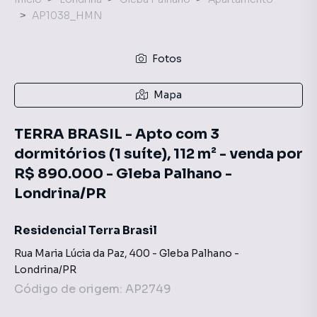
AP1038_HMN
Fotos
Mapa
TERRA BRASIL - Apto com 3
dormitórios (1 suíte), 112 m² - venda por
R$ 890.000 - Gleba Palhano -
Londrina/PR
Residencial Terra Brasil
Rua Maria Lúcia da Paz
,
400
-
Gleba Palhano
-
Londrina
/
PR
Código de origem:
AP2749