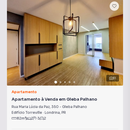
31
Apartamento
Apartamento à Venda em Gleba Palhano
Rua Maria Lúcia da Paz
,
350
-
Gleba Palhano
Edifício Torreville
·
Londrina
,
PR
82
m²
2
3
2