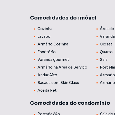
Belíssimo e confortável apartamento sem come
uma master com banheira de hidro, dormitóri
Comodidades do imóvel
com churrasqueira fechada com screen glass, 
serviço, lavabo, wc de serviço e 2 vagas de ga
Cozinha
Área de 
Lazer completo, salão de festas, playground, s
Esse sonho fica bem pertinho do Shopping Aur
Lavabo
Varanda
Armário Cozinha
Closet
Escritório
Quarto
Varanda gourmet
Sala
Armário na Área de Serviço
Porcela
Andar Alto
Armário
Sacada com Skin Glass
Armário
Aceita Pet
Comodidades do condomínio
Portaria 24h
Sala de