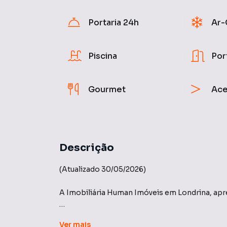
Portaria 24h
Ar-
Piscina
Por
Gourmet
Ace
Descrição
(Atualizado 30/05/2026)
A Imobiliária Human Imóveis em Londrina, apr
Edifício: Lac Royal - Construtora Plaenge -
Ver
mais