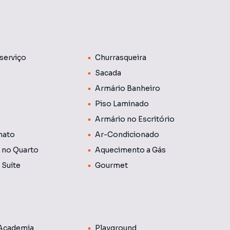
ntários, 2 com ambientes diferentes, 3 suítes sendo
os completos em armários e ar-condicionado, varanda
cozinha completa em armários planejados, área de
ragem gaveta.
serviço
Churrasqueira
ala de jogos, academia, quadra poliesportiva e piscina.
ora.Assinatura nada mais (Plaenge)
Sacada
Armário Banheiro
Piso Laminado
Armário no Escritório
nato
Ar-Condicionado
 no Quarto
Aquecimento a Gás
 Suíte
Gourmet
 Academia
Playground