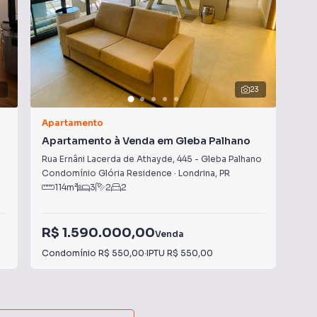
7
23
Apartamento
Apa
Apartamento à Venda em Gleba Palhano
Ap
Rua Ernâni Lacerda de Athayde
,
445
-
Gleba Palhano
Rua
Condomínio Glória Residence
·
Londrina
,
PR
Con
114
m²
3
2
2
1
R$ 1.590.000,00
R$
Venda
Condomínio
R$ 550,00
·
IPTU
R$ 550,00
Con