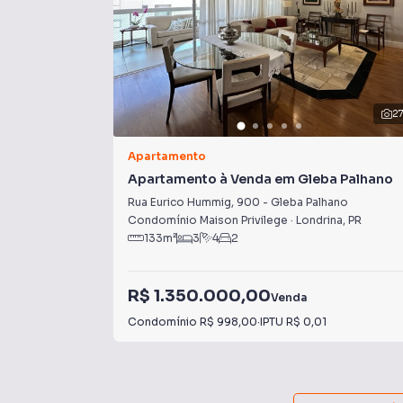
2
Apartamento
Apartamento à Venda em Gleba Palhano
Rua Eurico Hummig
,
900
-
Gleba Palhano
Condomínio Maison Privilege
·
Londrina
,
PR
133
m²
3
4
2
R$ 1.350.000,00
Venda
Condomínio
R$ 998,00
·
IPTU
R$ 0,01