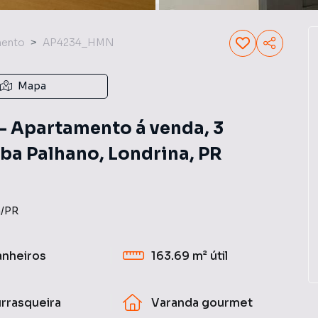
mento
AP4234_HMN
Mapa
- Apartamento á venda, 3
eba Palhano, Londrina, PR
a
/
PR
anheiros
163.69 m²
útil
rrasqueira
Varanda gourmet