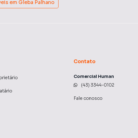
veis em
Gleba Palhano
Contato
Comercial Human
prietário
(43) 3344-0102
atário
Fale conosco