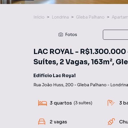
Início
Londrina
Gleba Palhano
Aparta
Fotos
LAC ROYAL - R$1.300.000 
Suítes, 2 Vagas, 163m², Gl
Edifício Lac Royal
Rua João Huss
,
200
-
Gleba Palhano
-
Londrin
3
quartos
3
b
(3 suítes)
2
vagas
Chu