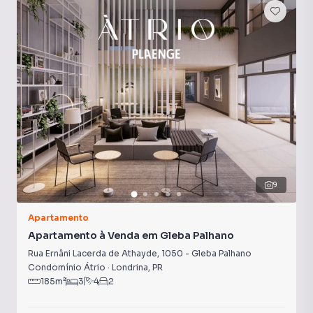
9
Apartamento
Apartamento à Venda em Gleba Palhano
Rua Ernâni Lacerda de Athayde
,
1050
-
Gleba Palhano
Condomínio Átrio
·
Londrina
,
PR
185
m²
3
4
2