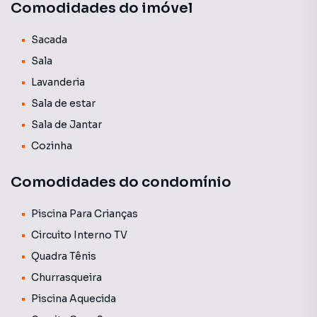
Comodidades do imóvel
comuns e privativas. A integração que faz parte da essência
do Átrio, no apartamento, deu origem a um living amplo e
iluminado.
Sacada
Sala
Lavanderia
Sala de estar
Sala de Jantar
Cozinha
Comodidades do condomínio
Piscina Para Crianças
Circuito Interno TV
Quadra Tênis
Churrasqueira
Piscina Aquecida