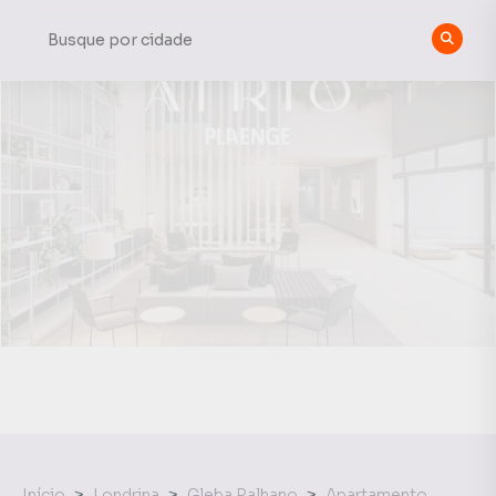
Início
Londrina
Gleba Palhano
Apartamento