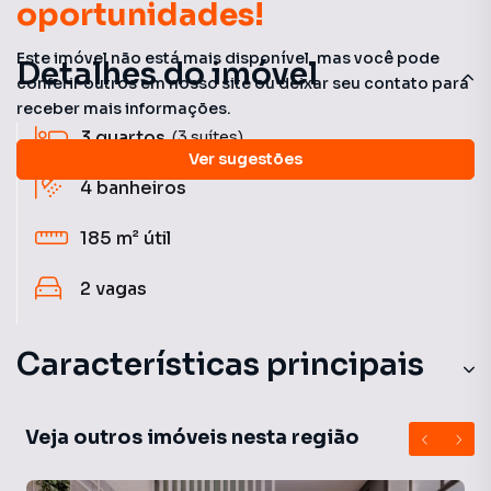
oportunidades!
Este imóvel não está mais disponível, mas você pode
Detalhes do imóvel
conferir outros em nosso site ou deixar seu contato para
receber mais informações.
3
quartos
(3 suítes)
Ver sugestões
4
banheiros
185 m²
útil
2
vagas
Características principais
Veja outros imóveis nesta região