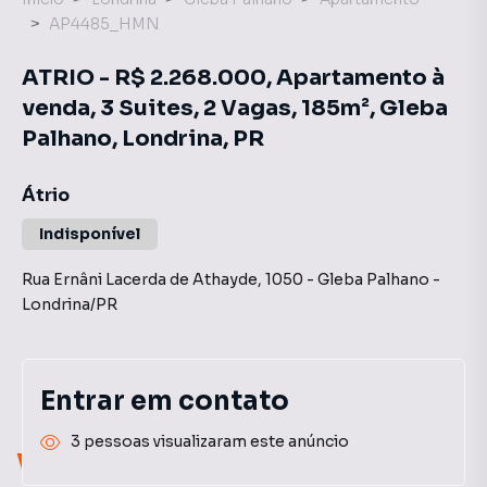
AP4485_HMN
ATRIO - R$ 2.268.000, Apartamento à
venda, 3 Suites, 2 Vagas, 185m², Gleba
Palhano, Londrina, PR
Átrio
Indisponível
Rua Ernâni Lacerda de Athayde
,
1050
-
Gleba Palhano
-
Londrina
/
PR
Entrar em contato
3 pessoas visualizaram este anúncio
Você pode encontrar novas