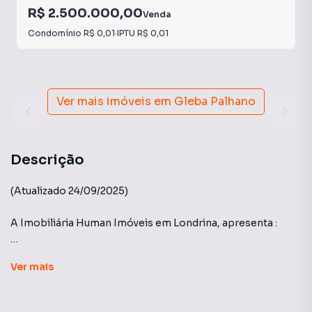
R$ 2.500.000,00
Venda
Condomínio
R$ 0,01
·
IPTU
R$ 0,01
Ver mais imóveis em
Gleba Palhano
Descrição
(Atualizado 24/09/2025)
A Imobiliária Human Imóveis em Londrina, apresenta :
Edifício Átrio - Construtora Plaenge. Inspirado no
Ver
mais
ambiente mais importante das casas, o Átrio traz espaços
que promovem o bem-estar e o convívio. Este conceito
está presente em todo o projeto, desenhando suas áreas