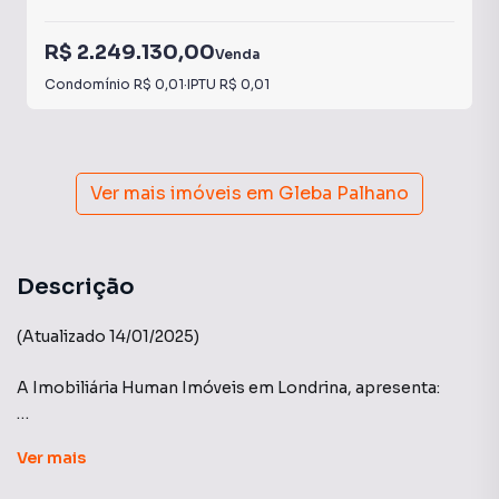
R$ 2.249.130,00
Venda
Condomínio
R$ 0,01
·
IPTU
R$ 0,01
Ver mais imóveis em
Gleba Palhano
Descrição
(Atualizado 14/01/2025)
A Imobiliária Human Imóveis em Londrina, apresenta:
Edifício Cambridge Village - Construtora Vectra:
Ver
mais
Apartamento com 3 suítes (uma master com banheira)