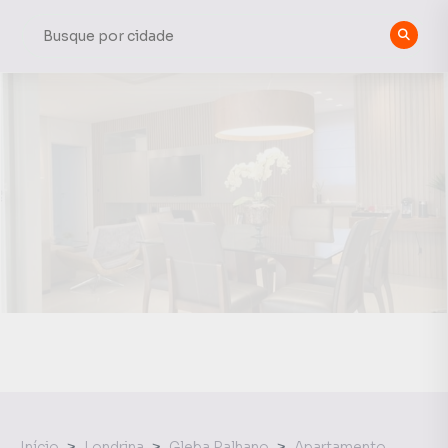
Início
Londrina
Gleba Palhano
Apartamento