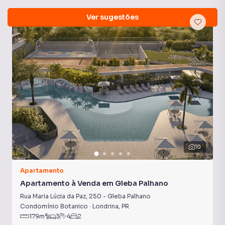
Ver sugestões
Sala
Armário no Escritório
Porcelanato
10
Apartamento
Apartamento à Venda em Gleba Palhano
Rua Maria Lúcia da Paz
,
250
-
Gleba Palhano
Condomínio Botanico
·
Londrina
,
PR
179
m²
3
4
2