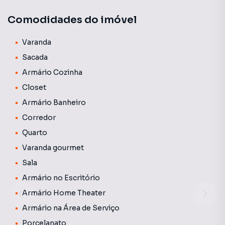
projeto arquitetônico e iluminação todos com ar
Comodidades do imóvel
condicionado, espaços planejados e amplos, ar
condicionado cassete, sala em dois ambientes, elevador
privativo, 2 vagas e um Box.
Varanda
Sacada
Armário Cozinha
Closet
Armário Banheiro
Corredor
Quarto
Varanda gourmet
Sala
Armário no Escritório
Armário Home Theater
Armário na Área de Serviço
Porcelanato