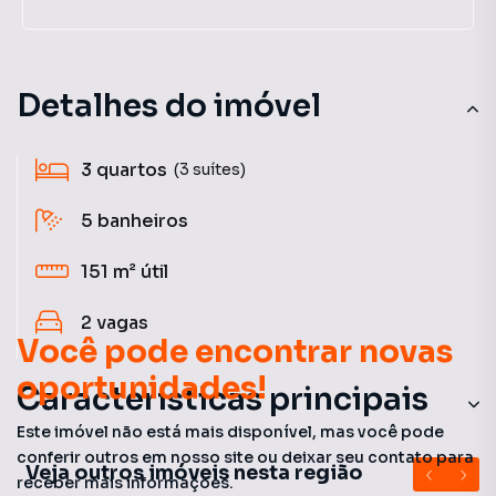
Detalhes do imóvel
3
quartos
(3 suítes)
5
banheiros
151 m²
útil
2
vagas
Você pode encontrar novas
oportunidades!
Características principais
Este imóvel não está mais disponível, mas você pode
Varanda
conferir outros em nosso site ou deixar seu contato para
Veja outros imóveis nesta região
receber mais informações.
Varanda gourmet