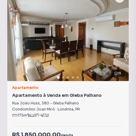
Sala de Academia
Hidromassagem
19
Apartamento
Apartamento à Venda em Gleba Palhano
Rua João Huss
,
380
-
Gleba Palhano
Condomínio Joan Miró
·
Londrina
,
PR
173
m²
3
4
2
R$ 1.850.000,00
Venda