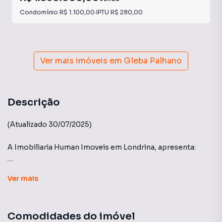
Condomínio
R$ 1.100,00
·
IPTU
R$ 280,00
Ver mais imóveis em
Gleba Palhano
Descrição
(Atualizado 30/07/2025)
A Imobiliaria Human Imoveis em Londrina, apresenta:
Edificio Torre Valverde - Galmo
Ver
mais
Descubra a sofisticação e o conforto no renomado Torre
Valverde! Este apartamento oferece armarios plantejados,
Comodidades do imóvel
3 suítes, com 200 m² de área útil e 2 vagas de garagem.