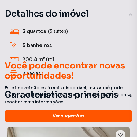
Detalhes do imóvel
3
quartos
(3 suítes)
5
banheiros
200.4 m²
útil
Você pode encontrar novas
oportunidades!
2
vagas
Este imóvel não está mais disponível, mas você pode
Características principais
conferir outros em nosso site ou deixar seu contato para
receber mais informações.
Piscina Aquecida
Veja outros imóveis nesta região
Ver sugestões
Closet
Gourmet