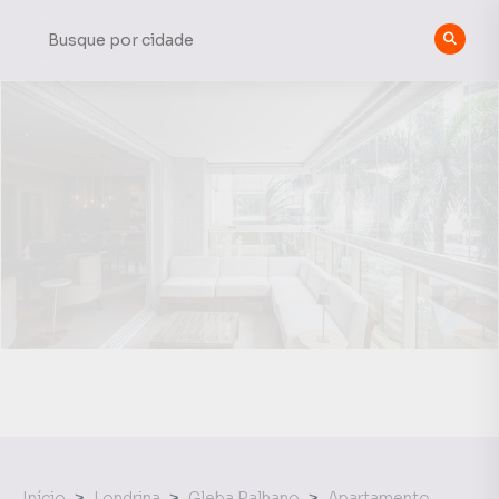
Início
Londrina
Gleba Palhano
Apartamento