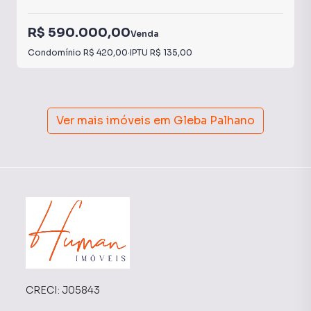
• Vagas: 1 para carro + 1 para moto • Box privativo
R$ 590.000,00
Venda
Valor
Condomínio
R$ 420,00
·
IPTU
R$ 135,00
R$ 550.000,00
Preços, disponibilidades e condições de pagamento
podem ser alterados sem aviso prévio.
Ver mais imóveis em
Gleba Palhano
Pronto para sentir tudo isso ao vivo?
Agende sua visita e comprove de perto a vista, a
luminosidade e o conforto deste Apto.
Conheça cada detalhe e imagine sua rotina aqui — ou sua
próxima renda de locação.
Gostou desta opção? Fale com a gente agora e agende um
horário.
CRECI:
J05843