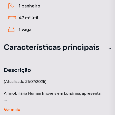
1
banheiro
47 m²
útil
1
vaga
Características principais
Cozinha
Sacada
Descrição
Quarto
(Atualizado 31/07/2026)
Lavabo
A Imobiliária Human Imóveis em Londrina, apresenta:
Armário Cozinha
Edifício: Freedom Palhano - Construtora Vanguard
Ver
mais