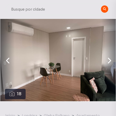
18
Início
Londrina
Gleba Palhano
Apartamento