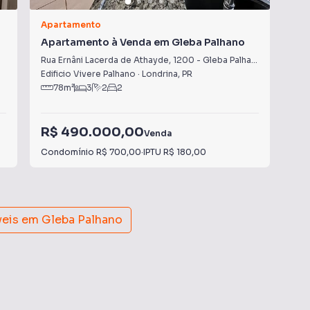
Apartamento
Apa
Apartamento à Venda em Gleba Palhano
Ap
Rua Ernâni Lacerda de Athayde
,
1200
-
Gleba Palhano
Rua
Edificio Vivere Palhano
·
Londrina
,
PR
Edif
78
m²
3
2
2
R$ 490.000,00
R$
Venda
Condomínio
R$ 700,00
·
IPTU
R$ 180,00
Con
veis em
Gleba Palhano