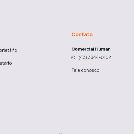
talhes deste imóvel incrível!
Contato
Comercial Human
prietário
(43) 3344-0102
atário
Fale conosco