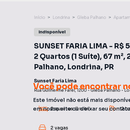
Início
Londrina
Gleba Palhano
Aparta
Indisponível
SUNSET FARIA LIMA - R$ 5
2 Quartos (1 Suíte), 67 m²,
Palhano, Londrina, PR
Sunset Faria Lima
Você pode encontrar n
Rua Guilherme Farel
,
1200
-
Gleba Palhano
-
Lo
Este imóvel não está mais disponív
2
quartos
2
b
em nosso site ou deixar seu contat
(1 suíte)
2
vagas