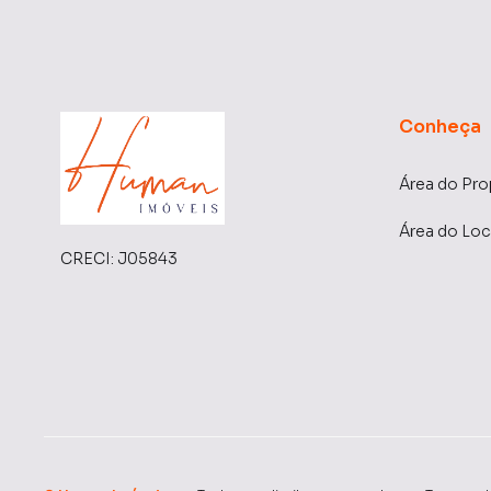
Entre em contato agora e descubra todos os de
Conheça
Área do Pro
Área do Loc
CRECI:
J05843