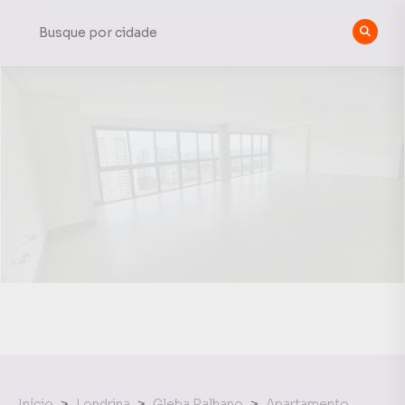
Início
Londrina
Gleba Palhano
Apartamento