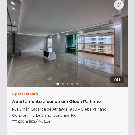
Andar Alto
56
Apartamento
Apartamento à Venda em Gleba Palhano
Rua Ernâni Lacerda de Athayde
,
930
-
Gleba Palhano
Condomínio Le Blanc
·
Londrina
,
PR
236
m²
3
5
4