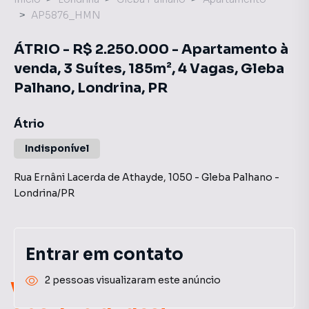
AP5876_HMN
ÁTRIO - R$ 2.250.000 - Apartamento à
venda, 3 Suítes, 185m², 4 Vagas, Gleba
Palhano, Londrina, PR
Átrio
Indisponível
Rua Ernâni Lacerda de Athayde
,
1050
-
Gleba Palhano
-
Londrina
/
PR
Entrar em contato
2 pessoas visualizaram este anúncio
Você pode encontrar novas