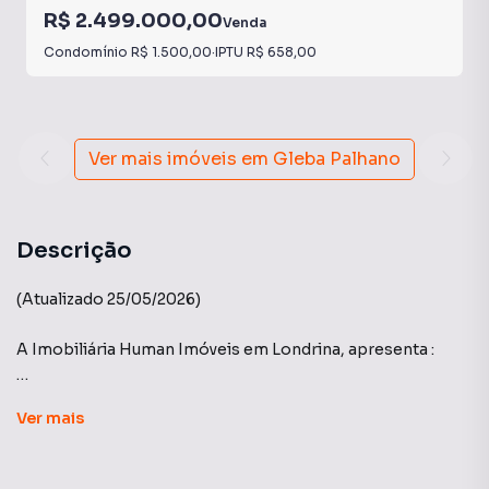
R$ 2.499.000,00
Venda
Condomínio
R$ 1.500,00
·
IPTU
R$ 658,00
Ver mais imóveis em
Gleba Palhano
Descrição
(Atualizado 25/05/2026)
A Imobiliária Human Imóveis em Londrina, apresenta :
Átrio Residence: PLAENGE
Ver
mais
Acabamentos já definidos junto a construtora no mais alto
padrão disponível. 03 suites, suite master com closet, 04