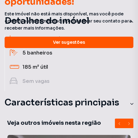
oportunidades!
Este imóvel não está mais disponível, mas você pode
Detalhes do imóvel
conferir outros em nosso site ou deixar seu contato para
receber mais informações.
3
quartos
(3 suítes)
Ver sugestões
5
banheiros
185 m²
útil
Sem
vagas
Características principais
Quadra Tênis
Veja outros imóveis nesta região
Elevador Privativo