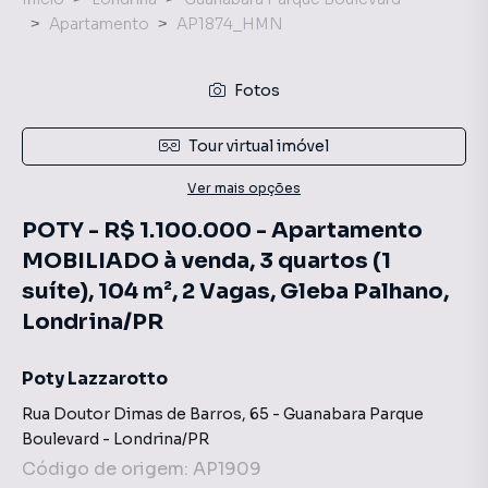
Apartamento
AP1874_HMN
Fotos
Tour virtual imóvel
Ver mais opções
POTY - R$ 1.100.000 - Apartamento
MOBILIADO à venda, 3 quartos (1
suíte), 104 m², 2 Vagas, Gleba Palhano,
Londrina/PR
Poty Lazzarotto
Rua Doutor Dimas de Barros
,
65
-
Guanabara Parque
Boulevard
-
Londrina
/
PR
Código de origem:
AP1909