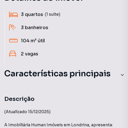
3
quartos
(1 suíte)
3
banheiros
104 m²
útil
2
vagas
Características principais
Aceita Pet
Varanda gourmet
Descrição
Ar-Condicionado
(Atualizado 15/12/2025)
Sacada com Skin Glass
A Imobiliária Human Imóveis em Londrina, apresenta: