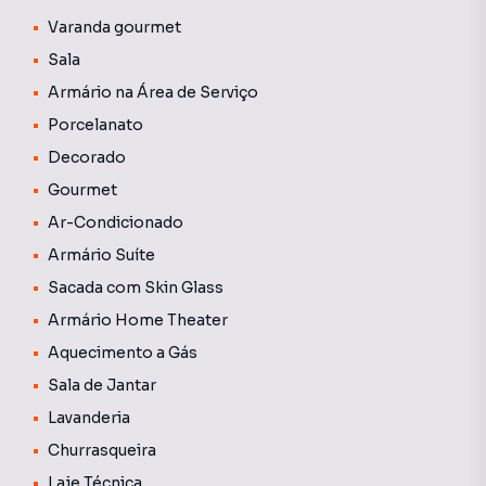
entrada/saída de serviço. 02 Vagas de garagem
PARALELAS!Tudo que eu disser aqui será pouco ao ver com
Varanda gourmet
seus próprios olhos.Vem conosco realizar esse desejo!
Sala
Armário na Área de Serviço
Porcelanato
Decorado
Gourmet
Ar-Condicionado
Armário Suíte
Sacada com Skin Glass
Armário Home Theater
Aquecimento a Gás
Sala de Jantar
Lavanderia
Churrasqueira
Laje Técnica