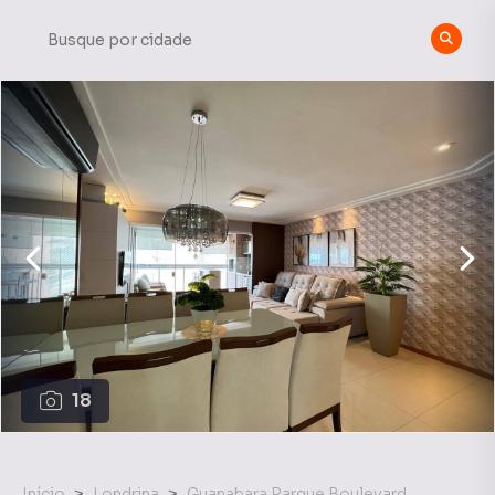
18
Início
Londrina
Guanabara Parque Boulevard