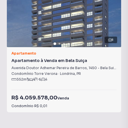
8
Apartamento
Apartamento à Venda em Bela Suiça
Avenida Doutor Adhemar Pereira de Barros
,
1450
-
Bela Suiça
Condomínio Torre Verona
·
Londrina
,
PR
352
m²
4
6
4
R$ 4.059.578,00
Venda
Condomínio
R$ 0,01