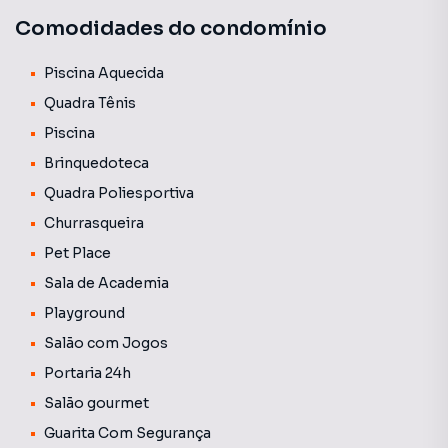
Vestiário, Gás individual, Água individual
Comodidades do condomínio
Wonder não é só um lugar para morar, é um estilo de vida.
Se você busca o máximo em sofisticação, amplitude e
Piscina Aquecida
exclusividade, aqui está seu próximo endereço.
Quadra Tênis
Piscina
Gostou dessa oportunidade? Agende já sua visita!
Brinquedoteca
Quadra Poliesportiva
Churrasqueira
Pet Place
Sala de Academia
Playground
Salão com Jogos
Portaria 24h
Salão gourmet
Guarita Com Segurança