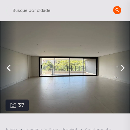
37
Início
Londrina
Nova Prochet
Apartamento