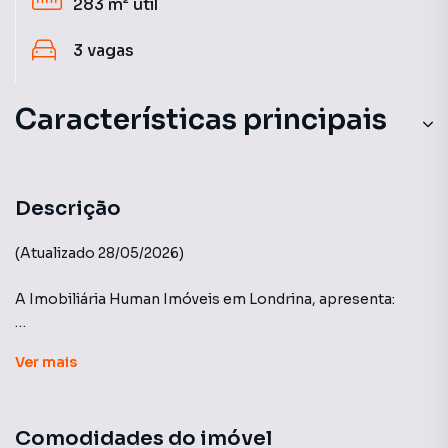
283 m²
útil
3
vagas
Características principais
Descrição
(Atualizado 28/05/2026)
A Imobiliária Human Imóveis em Londrina, apresenta:
Edifício WONDER - Construtora VECTRA
Ver
mais
Apartamento Alto Padrão na Nova Prochet da Construtora
Vectra
Comodidades do imóvel