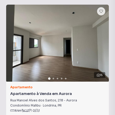
15
Apartamento
Apartamento à Venda em Aurora
Rua Manoel Alves dos Santos
,
218
-
Aurora
Condomínio Malibu
·
Londrina
,
PR
64
m²
2
2
1