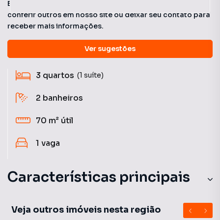
Este imóvel não está mais disponível, mas você pode
conferir outros em nosso site ou deixar seu contato para
receber mais informações.
Detalhes do imóvel
Ver sugestões
3
quartos
(1 suíte)
2
banheiros
70 m²
útil
1
vaga
Características principais
Veja outros imóveis nesta região