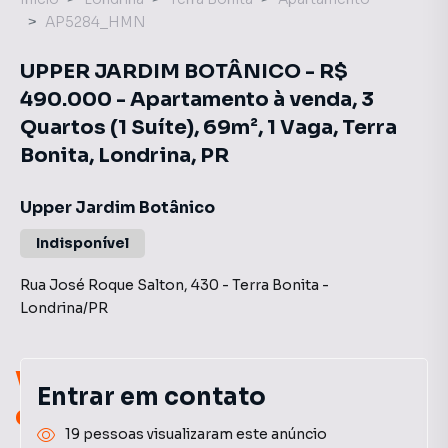
AP5284_HMN
UPPER JARDIM BOTÂNICO - R$
490.000 - Apartamento à venda, 3
Quartos (1 Suíte), 69m², 1 Vaga, Terra
Bonita, Londrina, PR
Upper Jardim Botânico
Indisponível
Rua José Roque Salton
,
430
-
Terra Bonita
-
Londrina
/
PR
Você pode encontrar novas
Entrar em contato
oportunidades!
19 pessoas visualizaram este anúncio