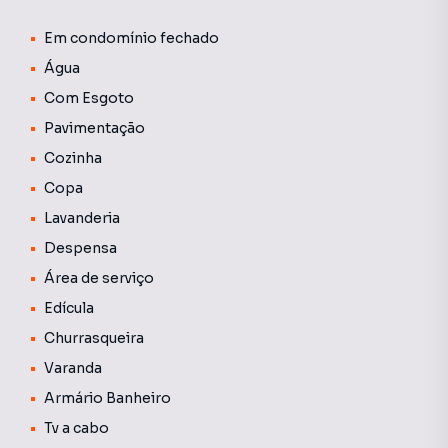
espaço para 4 carros, sendo 2 vagas cobertas.
Em condomínio fechado
Proprietário aceita como forma de pagamento a vista e
Água
financiamento.
Com Esgoto
Pavimentação
Cozinha
Copa
Lavanderia
Despensa
Área de serviço
Edícula
Churrasqueira
Varanda
Armário Banheiro
Tv a cabo