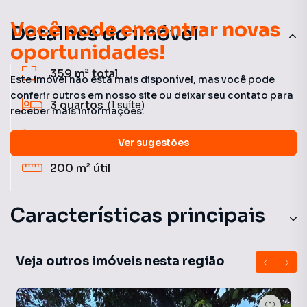
Você pode encontrar novas
Detalhes do imóvel
oportunidades!
359 m²
total
Este imóvel não está mais disponível, mas você pode
conferir outros em nosso site ou deixar seu contato para
3
quartos
(1 suíte)
receber mais informações.
3
banheiros
Ver sugestões
200 m²
útil
Características principais
Em condomínio fechado
Veja outros imóveis nesta região
Edícula
Quintal