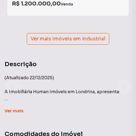
R$ 1.200.000,00
Venda
Ver mais imóveis em
Industrial
Descrição
(Atualizado 22/12/2025)
A Imobiliária Human Imóveis em Londrina, apresenta:
Condomínio Bandeirantes - Casa térrea
Ver
mais
Com 3 quartos sendo 1 suítes, todos os quartos com
armários, ambientes amplos, iluminados e arejados, sala
Comodidades do imóvel
ampla, quintal com muito espaço, churrasqueira na edícula,