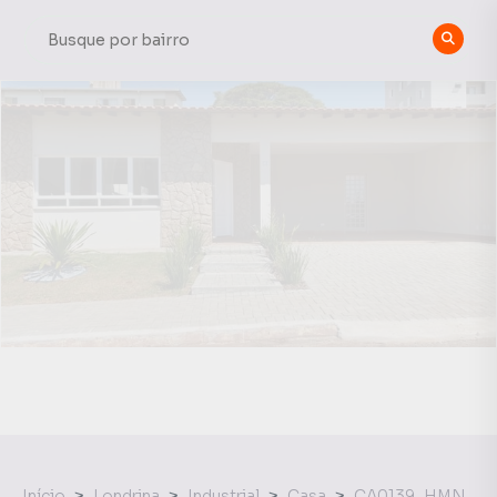
Início
Londrina
Industrial
Casa
CA0139_HMN