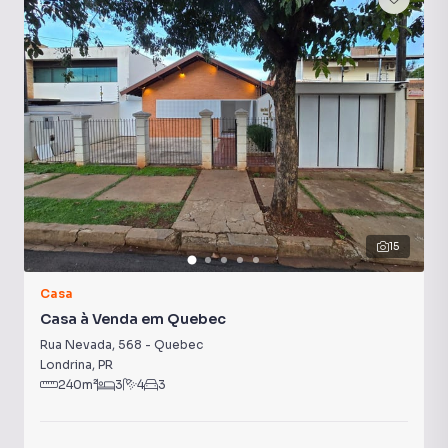
Portão Eletrônico
Aceita Pet
15
Casa
Casa à Venda em Quebec
Rua Nevada
,
568
-
Quebec
Londrina
,
PR
240
m²
3
4
3