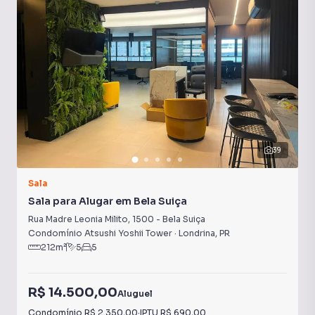
boleto do condomínio.
39
Sala
Sala para Alugar em Bela Suiça
Rua Madre Leonia Milito
,
1500
-
Bela Suiça
Condomínio Atsushi Yoshii Tower
·
Londrina
,
PR
212
m²
5
5
R$ 14.500,00
Aluguel
Condomínio
R$ 2.350,00
·
IPTU
R$ 690,00