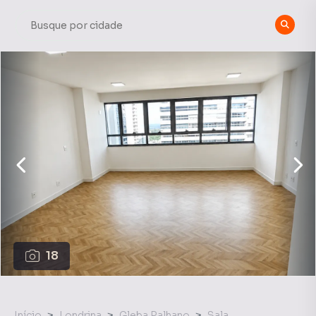
18
Início
Londrina
Gleba Palhano
Sala