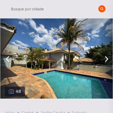
48
Início
Cambé
Jardim Taroba
Sobrado