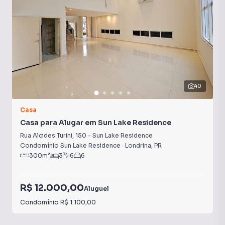
40
Casa
Casa para Alugar em Sun Lake Residence
Rua Alcides Turini
,
150
-
Sun Lake Residence
Condomínio Sun Lake Residence
·
Londrina
,
PR
300
m²
3
6
6
R$ 12.000,00
Aluguel
Condomínio
R$ 1.100,00