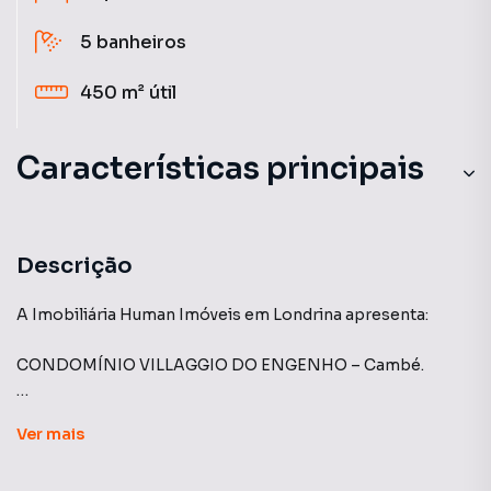
5
banheiros
450 m²
útil
Características principais
Churrasqueira
Ar-Condicionado
Descrição
Piscina
A Imobiliária Human Imóveis em Londrina apresenta:
Armário Suíte
CONDOMÍNIO VILLAGGIO DO ENGENHO – Cambé.
Portaria 24h
Casa ampla e mobiliada com 4 quartos, sendo 2 suítes,
Ver
mais
equipada com móveis planejados e ar-condicionado em
todos os ambientes. Conta com garagem espaçosa para