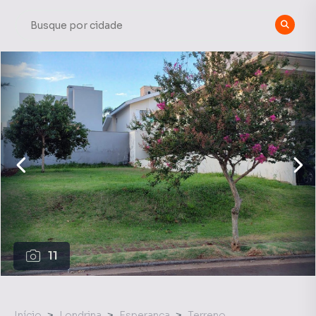
11
Início
Londrina
Esperança
Terreno