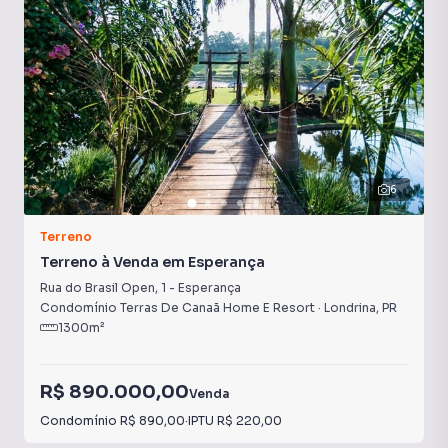
6
Terreno
Terreno à Venda em Esperança
Rua do Brasil Open
,
1
-
Esperança
Condomínio Terras De Canaã Home E Resort
·
Londrina
,
PR
1300
m²
R$ 890.000,00
Venda
Condomínio
R$ 890,00
·
IPTU
R$ 220,00