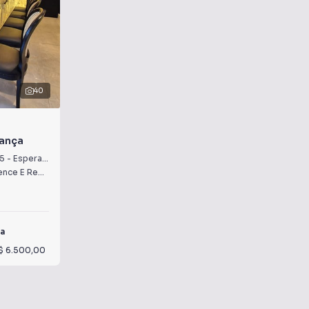
40
rança
5
-
Esperança
Condomínio Royal Forest Residence E Resort
·
Londrina
,
PR
a
$ 6.500,00