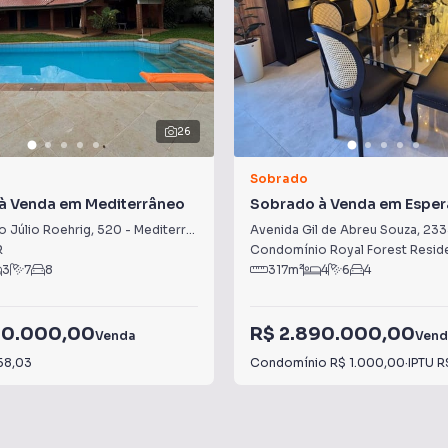
26
Sobrado
à Venda em Mediterrâneo
Sobrado à Venda em Espe
o Júlio Roehrig
,
520
-
Mediterrâneo
Avenida Gil de Abreu Souza
,
233
R
3
7
8
317
m²
4
6
4
00.000,00
R$ 2.890.000,00
Venda
Vend
58,03
Condomínio
R$ 1.000,00
·
IPTU
R