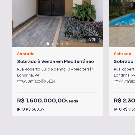
38
Sobrado
Sobrado
Sobrado à Venda em Mediterrâneo
Sobrado 
Rua Roberto Júlio Roehrig
,
0
-
Mediterrâneo
Rua Robert
Londrina
,
PR
Londrina
,
P
350
m²
4
5
4
447
m²
R$ 1.600.000,00
R$ 2.3
Venda
IPTU
R$ 568,37
IPTU
R$ 7.3